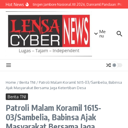
Lewati ke konten
Hot News
Lepas Kontingen Jambore Nasional XII 2026, Danramil Pandaan: Pramuk
Me
nu
Home
/
Berita TNI
/
Patroli Malam Koramil 1615-03/Sambelia, Babinsa
Ajak Masyarakat Bersama Jaga Ketertiban Desa
Berita TNI
Patroli Malam Koramil 1615-
03/Sambelia, Babinsa Ajak
Masyarakat Bersama Jaga