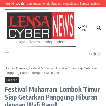
Lewati ke konten
Hot News
TNI AD dan Empat Pemda Sepakati Pengelolaan Sampah Berbasis Tek
Me
nu
Home
/
Daerah
/
Festival Muharram Lombok Timur Siap Getarkan
Panggung Hiburan dengan Wali Band!
Daerah
Festival Muharram Lombok Timur
Siap Getarkan Panggung Hiburan
dengan Wali Band!