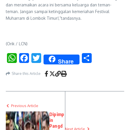
dan meramaikan acara ini bersama keluarga dan teman-
teman. Jangan sampai ketinggalan kemeriahan Festival
Muharram di Lombok Timur!,”tandasnya.
(Orik / LCN)
WhatsApp
Facebook
Twitter
Share
Share
Share this Article
Previous Article
Dipimp
in
Pangd
Next Article