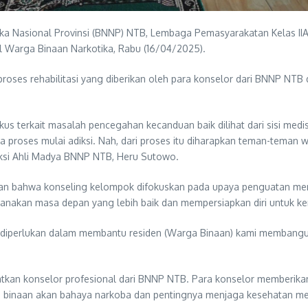
a Nasional Provinsi (BNNP) NTB, Lembaga Pemasyarakatan Kelas IIA
al Warga Binaan Narkotika, Rabu (16/04/2025).
oses rehabilitasi yang diberikan oleh para konselor dari BNNP NTB 
okus terkait masalah pencegahan kecanduan baik dilihat dari sisi medis
roses mulai adiksi. Nah, dari proses itu diharapkan teman-teman wa
diksi Ahli Madya BNNP NTB, Heru Sutowo.
an bahwa konseling kelompok difokuskan pada upaya penguatan ment
canakan masa depan yang lebih baik dan mempersiapkan diri untuk ke
at diperlukan dalam membantu residen (Warga Binaan) kami membang
tkan konselor profesional dari BNNP NTB. Para konselor memberikan 
a binaan akan bahaya narkoba dan pentingnya menjaga kesehatan me