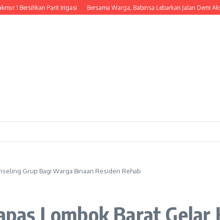
sihkan Parit Irigasi
Bersama Warga, Babinsa Lebarkan Jalan Demi Akses dan
nseling Grup Bagi Warga Binaan Residen Rehab
as Lombok Barat Gelar K