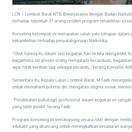
LCN – Lombok Barat NTB, Bekerjasama dengan Badan Narkotik
terhadap sejumlah 37 orang residen program rehabilitasi sosi
Konseling kelompok ini merupakan salah satu tahapan dalam pr
kekambuhan terhadap penyalahgunaan Narkotika.
“Oleh karena itu dalam sesi kegiatan hari ini kita mengambil f
bagaimana sih proses orang mengalami kecanduan, bagaimana p
agar tidak kembali lagi sebagai pecandu, “terang Konselor A
Sementara itu, Kepala Lapas Lombok Barat, M Fadli menegask
untuk memahami potensi diri, mengatasi stigma sosial, meren
“Pendekatan psikologis profesional dalam kegiatan ini sang
yang lebih positif,”terang Fadli.
Program konseling ini berlangsung secara rutin dengan meliba
edukatif yang dirancang untuk meningkatkan kesadaran warg