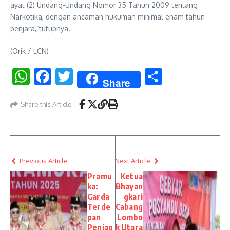
ayat (2) Undang-Undang Nomor 35 Tahun 2009 tentang
Narkotika, dengan ancaman hukuman minimal enam tahun
penjara,”tutupnya.
(Orik / LCN)
WhatsApp
Facebook
Twitter
Share
Share
Share this Article
Previous Article
Next Article
Pramu
Ketua
ka:
Bhayan
Garda
gkari
Terde
Cabang
pan
Lombo
Penjag
k Utara