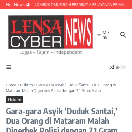
Lewati ke konten
Hot News
POLRES LOMBOK TIMUR RAIH PREDIKAT A PELAYANAN PRIMA, TERBA
Me
nu
Home
/
Hukrim
/
Gara-gara Asyik ‘Duduk Santai,’ Dua Orang di
Mataram Malah Digerbek Polisi dengan 7,1 Gram Sabu
Hukrim
Gara-gara Asyik ‘Duduk Santai,’
Dua Orang di Mataram Malah
Digerbek Polisi dengan 7,1 Gram