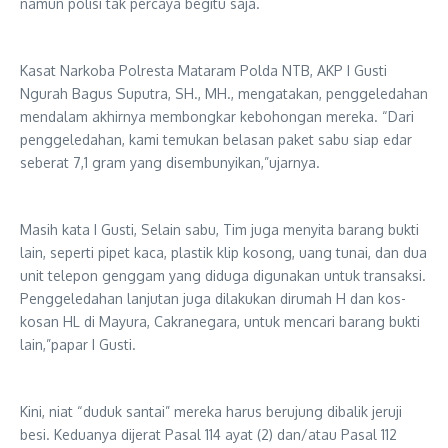
namun polisi tak percaya begitu saja.
Kasat Narkoba Polresta Mataram Polda NTB, AKP I Gusti
Ngurah Bagus Suputra, SH., MH., mengatakan, penggeledahan
mendalam akhirnya membongkar kebohongan mereka. “Dari
penggeledahan, kami temukan belasan paket sabu siap edar
seberat 7,1 gram yang disembunyikan,”ujarnya.
Masih kata I Gusti, Selain sabu, Tim juga menyita barang bukti
lain, seperti pipet kaca, plastik klip kosong, uang tunai, dan dua
unit telepon genggam yang diduga digunakan untuk transaksi.
Penggeledahan lanjutan juga dilakukan dirumah H dan kos-
kosan HL di Mayura, Cakranegara, untuk mencari barang bukti
lain,”papar I Gusti.
Kini, niat “duduk santai” mereka harus berujung dibalik jeruji
besi. Keduanya dijerat Pasal 114 ayat (2) dan/atau Pasal 112