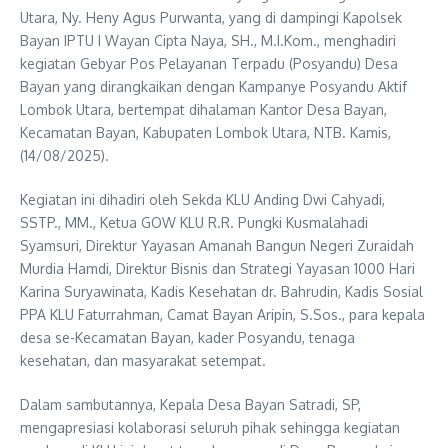
Utara, Ny. Heny Agus Purwanta, yang di dampingi Kapolsek
Bayan IPTU I Wayan Cipta Naya, SH., M.I.Kom., menghadiri
kegiatan Gebyar Pos Pelayanan Terpadu (Posyandu) Desa
Bayan yang dirangkaikan dengan Kampanye Posyandu Aktif
Lombok Utara, bertempat dihalaman Kantor Desa Bayan,
Kecamatan Bayan, Kabupaten Lombok Utara, NTB. Kamis,
(14/08/2025).
Kegiatan ini dihadiri oleh Sekda KLU Anding Dwi Cahyadi,
SSTP., MM., Ketua GOW KLU R.R. Pungki Kusmalahadi
Syamsuri, Direktur Yayasan Amanah Bangun Negeri Zuraidah
Murdia Hamdi, Direktur Bisnis dan Strategi Yayasan 1000 Hari
Karina Suryawinata, Kadis Kesehatan dr. Bahrudin, Kadis Sosial
PPA KLU Faturrahman, Camat Bayan Aripin, S.Sos., para kepala
desa se-Kecamatan Bayan, kader Posyandu, tenaga
kesehatan, dan masyarakat setempat.
Dalam sambutannya, Kepala Desa Bayan Satradi, SP,
mengapresiasi kolaborasi seluruh pihak sehingga kegiatan