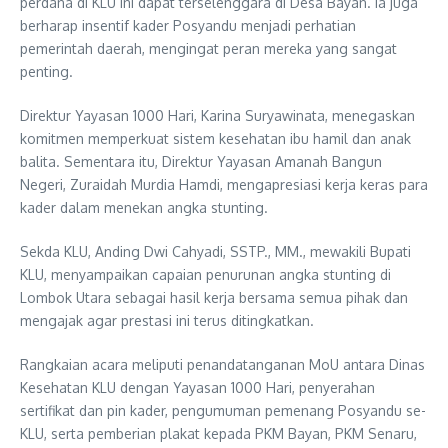
perdana di KLU ini dapat terselenggara di Desa Bayan. Ia juga
berharap insentif kader Posyandu menjadi perhatian
pemerintah daerah, mengingat peran mereka yang sangat
penting.
Direktur Yayasan 1000 Hari, Karina Suryawinata, menegaskan
komitmen memperkuat sistem kesehatan ibu hamil dan anak
balita. Sementara itu, Direktur Yayasan Amanah Bangun
Negeri, Zuraidah Murdia Hamdi, mengapresiasi kerja keras para
kader dalam menekan angka stunting.
Sekda KLU, Anding Dwi Cahyadi, SSTP., MM., mewakili Bupati
KLU, menyampaikan capaian penurunan angka stunting di
Lombok Utara sebagai hasil kerja bersama semua pihak dan
mengajak agar prestasi ini terus ditingkatkan.
Rangkaian acara meliputi penandatanganan MoU antara Dinas
Kesehatan KLU dengan Yayasan 1000 Hari, penyerahan
sertifikat dan pin kader, pengumuman pemenang Posyandu se-
KLU, serta pemberian plakat kepada PKM Bayan, PKM Senaru,