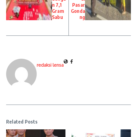
n 7,1
Pasar
Gram
Gonda
Sabu
ng
redaksi lensa
Related Posts