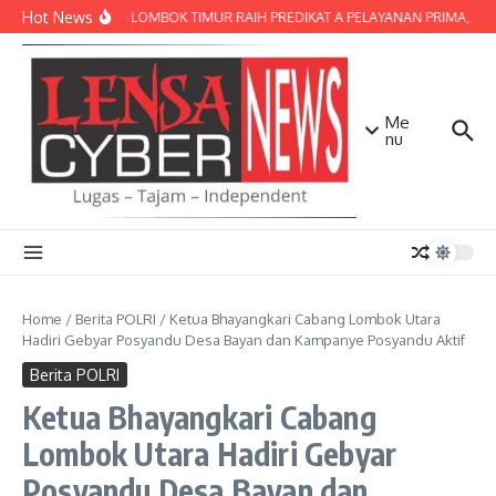
Lewati ke konten
Hot News
POLRES LOMBOK TIMUR RAIH PREDIKAT A PELAYANAN PRIMA, TERBA
Me
nu
Home
/
Berita POLRI
/
Ketua Bhayangkari Cabang Lombok Utara
Hadiri Gebyar Posyandu Desa Bayan dan Kampanye Posyandu Aktif
Berita POLRI
Ketua Bhayangkari Cabang
Lombok Utara Hadiri Gebyar
Posyandu Desa Bayan dan