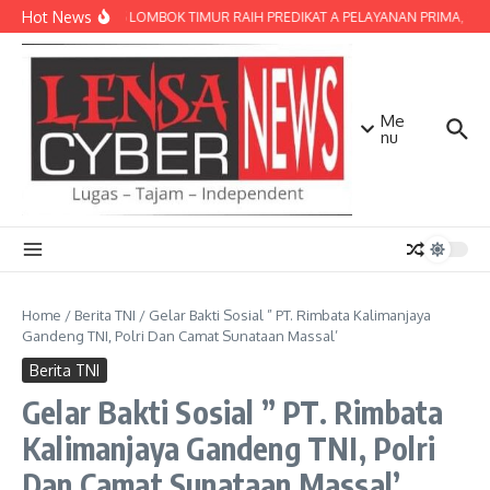
Lewati ke konten
Hot News
POLRES LOMBOK TIMUR RAIH PREDIKAT A PELAYANAN PRIMA, TERBA
Me
nu
Home
/
Berita TNI
/
Gelar Bakti Sosial ” PT. Rimbata Kalimanjaya
Gandeng TNI, Polri Dan Camat Sunataan Massal’
Berita TNI
Gelar Bakti Sosial ” PT. Rimbata
Kalimanjaya Gandeng TNI, Polri
Dan Camat Sunataan Massal’