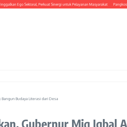
n Ego Sektoral, Perkuat Sinergi untuk Pelayanan Masyarakat
Pangkostrad Hadi
 Bangun Budaya Literasi dari Desa
an, Gubernur Miq Iqbal 