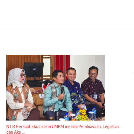
NTB Perkuat Ekosistem UMKM melalui Pembiayaan, Legalitas,
dan Aks ...