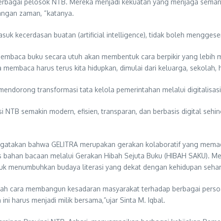
di berbagai pelosok NTB. Mereka menjadi kekuatan yang menjaga semang
angan zaman, “katanya.
uk kecerdasan buatan (artificial intelligence), tidak boleh mengge
membaca buku secara utuh akan membentuk cara berpikir yang lebi
membaca harus terus kita hidupkan, dimulai dari keluarga, sekolah,
mendorong transformasi tata kelola pemerintahan melalui digitalisasi 
i NTB semakin modern, efisien, transparan, dan berbasis digital sehi
mengatakan bahwa GELITRA merupakan gerakan kolaboratif yang memaduk
es bahan bacaan melalui Gerakan Hibah Sejuta Buku (HIBAH SAKU). Me
tuk menumbuhkan budaya literasi yang dekat dengan kehidupan sehari
dalah cara membangun kesadaran masyarakat terhadap berbagai persoal
ni harus menjadi milik bersama,”ujar Sinta M. Iqbal.