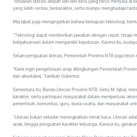
“Relawan literasi adalah lilin-lilin kecil yang terus menyala 
yang lebih cerdas, berkarakter, serta mampu menghadapi tant
Miq Iqbal juga mengingatkan bahwa kemajuan teknologi, termas
“Teknologi dapat memberikan jawaban dengan cepat, tetapi 
kebijaksanaan dalam mengambil keputusan. Karena itu, budaya 
Selain penguatan literasi, Pemerintah Provinsi NTB juga terus 
“Kami ingin pengelolaan arsip dilingkungan Pemerintah Provins
dan akuntabel, “tambah Gubernur.
Sementara itu, Bunda Literasi Provinsi NTB, Sinta M. Iqbal, 
karakter, serta partisipasi masyarakat dalam memperluas aks
pemerintah, komunitas, guru, dunia usaha, dan masyarakat un
“Literasi bukan sekadar meningkatkan minat baca. Literasi a
anak, hingga penguatan karakter keluarga. Karena itu, gerakan i