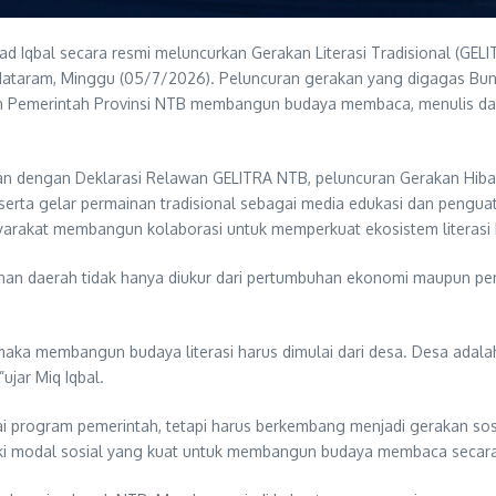
Iqbal secara resmi meluncurkan Gerakan Literasi Tradisional (GEL
Mataram, Minggu (05/7/2026). Peluncuran gerakan yang digagas Bun
n Pemerintah Provinsi NTB membangun budaya membaca, menulis dan 
an dengan Deklarasi Relawan GELITRA NTB, peluncuran Gerakan Hibah
ta gelar permainan tradisional sebagai media edukasi dan penguatan
syarakat membangun kolaborasi untuk memperkuat ekosistem literasi 
 daerah tidak hanya diukur dari pertumbuhan ekonomi maupun pemban
 maka membangun budaya literasi harus dimulai dari desa. Desa ad
ujar Miq Iqbal.
gai program pemerintah, tetapi harus berkembang menjadi gerakan so
iki modal sosial yang kuat untuk membangun budaya membaca secara