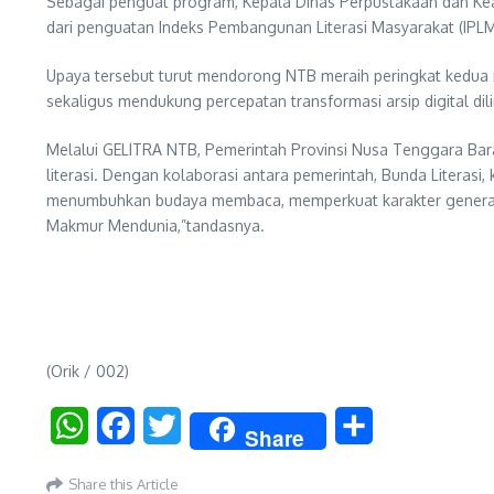
Sebagai penguat program, Kepala Dinas Perpustakaan dan Kear
dari penguatan Indeks Pembangunan Literasi Masyarakat (IPLM
Upaya tersebut turut mendorong NTB meraih peringkat kedua n
sekaligus mendukung percepatan transformasi arsip digital di
Melalui GELITRA NTB, Pemerintah Provinsi Nusa Tenggara Ba
literasi. Dengan kolaborasi antara pemerintah, Bunda Literas
menumbuhkan budaya membaca, memperkuat karakter generasi 
Makmur Mendunia,”tandasnya.
(Orik / 002)
WhatsApp
Facebook
Twitter
Share
Share
Share this Article