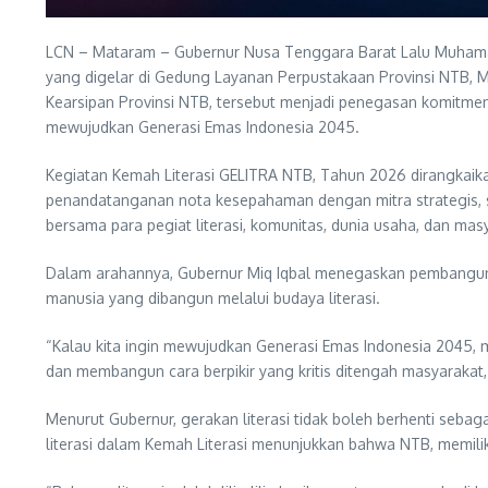
LCN – Mataram – Gubernur Nusa Tenggara Barat Lalu Muhamad 
yang digelar di Gedung Layanan Perpustakaan Provinsi NTB, 
Kearsipan Provinsi NTB, tersebut menjadi penegasan komitme
mewujudkan Generasi Emas Indonesia 2045.
Kegiatan Kemah Literasi GELITRA NTB, Tahun 2026 dirangkaik
penandatanganan nota kesepahaman dengan mitra strategis, ser
bersama para pegiat literasi, komunitas, dunia usaha, dan ma
Dalam arahannya, Gubernur Miq Iqbal menegaskan pembangunan
manusia yang dibangun melalui budaya literasi.
“Kalau kita ingin mewujudkan Generasi Emas Indonesia 2045,
dan membangun cara berpikir yang kritis ditengah masyarakat,”
Menurut Gubernur, gerakan literasi tidak boleh berhenti seba
literasi dalam Kemah Literasi menunjukkan bahwa NTB, memil