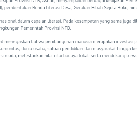
sipan Provinsi NTB, Ashari, menyampaikan berbagai kebijakan Pemeri
), pembentukan Bunda Literasi Desa, Gerakan Hibah Sejuta Buku, hi
asional dalam capaian literasi. Pada kesempatan yang sama juga dil
lingkungan Pemerintah Provinsi NTB.
rat menegaskan bahwa pembangunan manusia merupakan investasi ja
i, komunitas, dunia usaha, satuan pendidikan dan masyarakat hingga k
muda, melestarikan nilai-nilai budaya lokal, serta mendukung terw