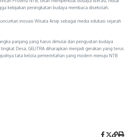
ntah Provinsi NTB, telah memperkuat budaya literasi, mulai
ngga kebijakan peningkatan budaya membaca disekolah.
uncurkan inovasi Wisata Arsip sebagai media edukasi sejarah
ngka panjang yang harus dimulai dari penguatan budaya
e tingkat Desa, GELITRA diharapkan menjadi gerakan yang terus
ujudnya tata kelola pemerintahan yang modern menuju NTB