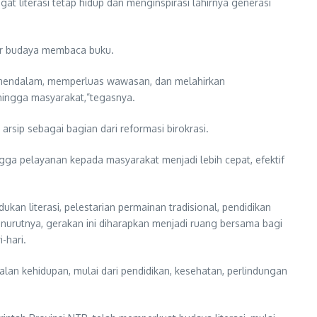
at literasi tetap hidup dan menginspirasi lahirnya generasi
ser budaya membaca buku.
h mendalam, memperluas wawasan, dan melahirkan
 hingga masyarakat,”tegasnya.
arsip sebagai bagian dari reformasi birokrasi.
ngga pelayanan kepada masyarakat menjadi lebih cepat, efektif
an literasi, pelestarian permainan tradisional, pendidikan
nurutnya, gerakan ini diharapkan menjadi ruang bersama bagi
-hari.
an kehidupan, mulai dari pendidikan, kesehatan, perlindungan