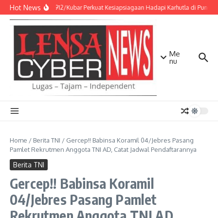
Lewati ke konten
Hot News
Kodim 0912/Kubar Perkuat Kesiapsiagaan Hadapi Karhutla di Punca
Me
nu
Home
/
Berita TNI
/
Gercep!! Babinsa Koramil 04/Jebres Pasang
Pamlet Rekrutmen Anggota TNI AD, Catat Jadwal Pendaftarannya
Berita TNI
Gercep!! Babinsa Koramil
04/Jebres Pasang Pamlet
Rekrutmen Anggota TNI AD,