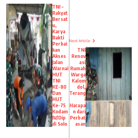
TNI –
Rakyat
Bersat
u,
Karya
Bakti
Next Article
Perbai
kan
TNI
Akses
Renov
Jalan
asi
Warnai
Rumah
HUT
Warga
TNI
Kalom
KE-80
dol,
Dan
Terang
HUT
i
Ke-75
Harapa
Kodam
n dari
IV/Dip
Perbat
di Solo
asan