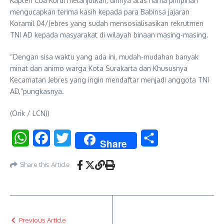
Kapten Cba Kurdi melanjutkan, dirinya atas nama pimpinan
mengucapkan terima kasih kepada para Babinsa jajaran
Koramil 04/Jebres yang sudah mensosialisasikan rekrutmen
TNI AD kepada masyarakat di wilayah binaan masing-masing.
“Dengan sisa waktu yang ada ini, mudah-mudahan banyak
minat dan animo warga Kota Surakarta dan Khususnya
Kecamatan Jebres yang ingin mendaftar menjadi anggota TNI
AD,”pungkasnya.
(Orik / LCN))
WhatsApp
Facebook
Twitter
Share
Share
Share this Article
Previous Article