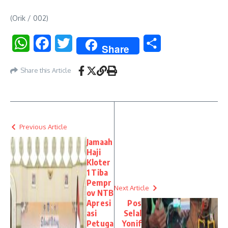
(Orik / 002)
WhatsApp
Facebook
Twitter
Share
Share
Share this Article
Previous Article
Jamaah
Haji
Kloter
1 Tiba
Pempr
Next Article
ov NTB
Apresi
Pos
asi
Selal
Petuga
Yonif