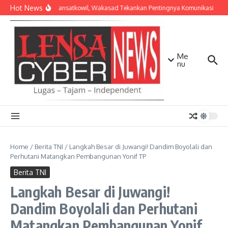
Lewati ke konten
Hot News
Bekali Dansatkowil, Wakasad Tekankan Pentingnya Komunikasi
Ke
Me
nu
Home
/
Berita TNI
/
Langkah Besar di Juwangi! Dandim Boyolali dan
Perhutani Matangkan Pembangunan Yonif TP
Berita TNI
Langkah Besar di Juwangi!
Dandim Boyolali dan Perhutani
Matangkan Pembangunan Yonif