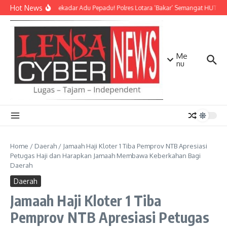
Lewati ke konten
Hot News
Bukan Sekadar Adu Pepadu! Polres Lotara ‘Bakar’ Semangat HUT KLU 
Me
nu
Home
/
Daerah
/
Jamaah Haji Kloter 1 Tiba Pemprov NTB Apresiasi
Petugas Haji dan Harapkan Jamaah Membawa Keberkahan Bagi
Daerah
Daerah
Jamaah Haji Kloter 1 Tiba
Pemprov NTB Apresiasi Petugas