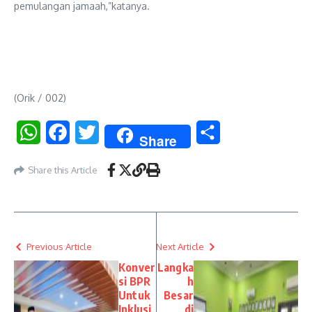
pemulangan jamaah,”katanya.
(Orik / 002)
WhatsApp
Facebook
Twitter
Share
Share
Share this Article
Previous Article
Next Article
Konver
Langka
si BPR
h
Untuk
Besar
Inklusi
di