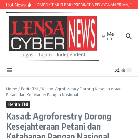
Lewati ke konten
Hot News
POLRES LOMBOK TIMUR RAIH PREDIKAT A PELAYANAN PRIMA, TERBAI
Me
nu
Home
/
Berita TNI
/
Kasad: Agroforestry Dorong Kesejahteraan
Petani dan Ketahanan Pangan Nasional
Berita TNI
Kasad: Agroforestry Dorong
Kesejahteraan Petani dan
Ketahanan Pangan Nasional