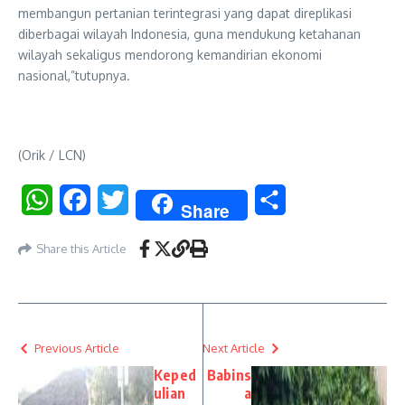
membangun pertanian terintegrasi yang dapat direplikasi
diberbagai wilayah Indonesia, guna mendukung ketahanan
wilayah sekaligus mendorong kemandirian ekonomi
nasional,”tutupnya.
(Orik / LCN)
WhatsApp
Facebook
Twitter
Share
Share
Share this Article
Previous Article
Next Article
Keped
Babins
ulian
a