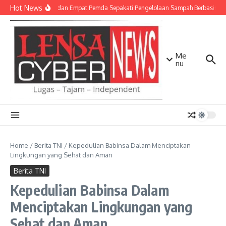
Lewati ke konten
Hot News
TNI AD dan Empat Pemda Sepakati Pengelolaan Sampah Berbasis Tek
Me
nu
Home
/
Berita TNI
/
Kepedulian Babinsa Dalam Menciptakan
Lingkungan yang Sehat dan Aman
Berita TNI
Kepedulian Babinsa Dalam
Menciptakan Lingkungan yang
Sehat dan Aman