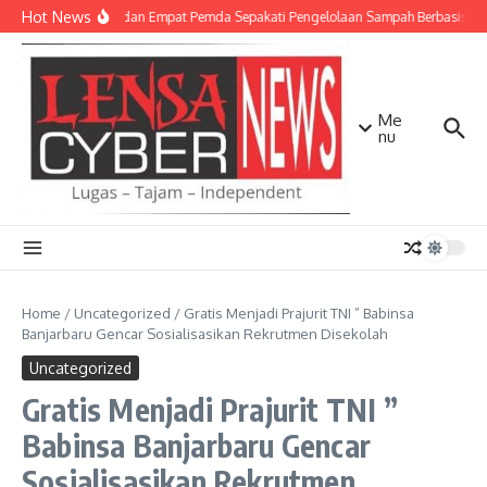
Lewati ke konten
Hot News
TNI AD dan Empat Pemda Sepakati Pengelolaan Sampah Berbasis Tek
Me
nu
Home
/
Uncategorized
/
Gratis Menjadi Prajurit TNI ” Babinsa
Banjarbaru Gencar Sosialisasikan Rekrutmen Disekolah
Uncategorized
Gratis Menjadi Prajurit TNI ”
Babinsa Banjarbaru Gencar
Sosialisasikan Rekrutmen