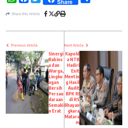
Share
Share this Article
Previous Article
Next Article
Sinergi
Kapold
Babins
a NTB
a dan
Hadiri
Warga,
Exit
Lingku
Meetin
ngan
g Hasil
Bersih
Audit
Persau
BPK RI
daraan
di RS
Semaki
Bhayan
n Erat
gkara
Matara
m