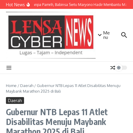
Lewati ke konten
Hot News
Ikhlas Tanpa Pamrih, Babinsa Sertu Maryono Hadir Membantu Masy
Me
nu
Home
/
Daerah
/
Gubernur NTB Lepas 11 Atlet Disabilitas Menuju
Maybank Marathon 2025 di Bali
Daerah
Gubernur NTB Lepas 11 Atlet
Disabilitas Menuju Maybank
Marathon 2025 di Bali