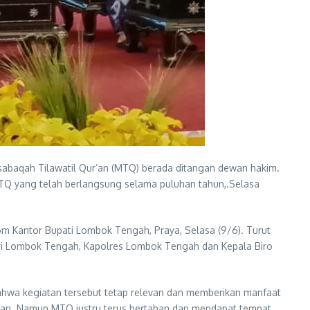
abaqah Tilawatil Qur’an (MTQ) berada ditangan dewan hakim.
 MTQ yang telah berlangsung selama puluhan tahun,.Selasa
 Kantor Bupati Lombok Tengah, Praya, Selasa (9/6). Turut
ri Lombok Tengah, Kapolres Lombok Tengah dan Kepala Biro
hwa kegiatan tersebut tetap relevan dan memberikan manfaat
 zaman. Namun MTQ justru terus bertahan dan mendapat tempat