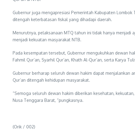
Gubernur juga mengapresiasi Pemerintah Kabupaten Lombok T
ditengah keterbatasan fiskal yang dihadapi daerah.
Menurutnya, pelaksanaan MTQ tahun ini tidak hanya menjadi aj
menjadi kekuatan masyarakat NTB.
Pada kesempatan tersebut, Gubernur mengukuhkan dewan hakim y
Fahmil Qur’an, Syarhil Qur’an, Khath Al-Qur’an, serta Karya T
Gubernur berharap seluruh dewan hakim dapat menjalankan a
Qur’an ditengah kehidupan masyarakat.
“Semoga seluruh dewan hakim diberikan kesehatan, kekuatan
Nusa Tenggara Barat, “pungkasnya.
(Orik / 002)