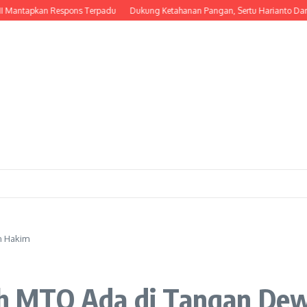
tapkan Respons Terpadu
Dukung Ketahanan Pangan, Sertu Harianto Dampingi 
n Hakim
h MTQ Ada di Tangan De