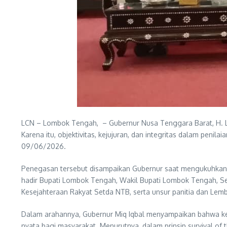
LCN – Lombok Tengah, – Gubernur Nusa Tenggara Barat, H. L
Karena itu, objektivitas, kejujuran, dan integritas dalam pe
09/06/2026.
Penegasan tersebut disampaikan Gubernur saat mengukuhkan 
hadir Bupati Lombok Tengah, Wakil Bupati Lombok Tengah, S
Kesejahteraan Rakyat Setda NTB, serta unsur panitia dan Le
Dalam arahannya, Gubernur Miq Iqbal menyampaikan bahwa ke
nyata bagi masyarakat. Menurutnya, dalam prinsip survival of