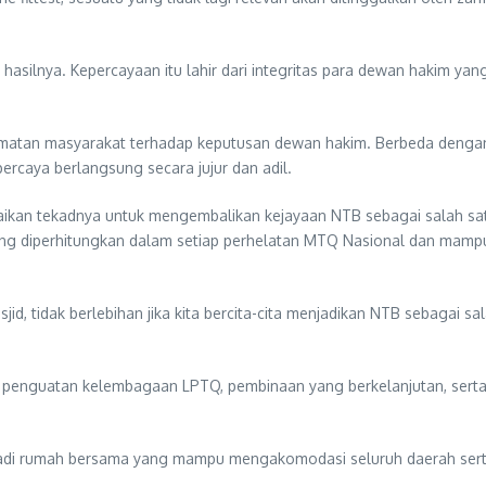
silnya. Kepercayaan itu lahir dari integritas para dewan hakim yang
rmatan masyarakat terhadap keputusan dewan hakim. Berbeda dengan
ercaya berlangsung secara jujur dan adil.
kan tekadnya untuk mengembalikan kejayaan NTB sebagai salah satu 
ng diperhitungkan dalam setiap perhelatan MTQ Nasional dan mampu
id, tidak berlebihan jika kita bercita-cita menjadikan NTB sebagai s
i penguatan kelembagaan LPTQ, pembinaan yang berkelanjutan, serta
jadi rumah bersama yang mampu mengakomodasi seluruh daerah sert