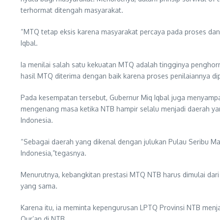
terhormat ditengah masyarakat.
“MTQ tetap eksis karena masyarakat percaya pada proses dan ha
Iqbal.
Ia menilai salah satu kekuatan MTQ adalah tingginya pengho
hasil MTQ diterima dengan baik karena proses penilaiannya dip
Pada kesempatan tersebut, Gubernur Miq Iqbal juga menyampai
mengenang masa ketika NTB hampir selalu menjadi daerah ya
Indonesia.
“Sebagai daerah yang dikenal dengan julukan Pulau Seribu Masj
Indonesia,”tegasnya.
Menurutnya, kebangkitan prestasi MTQ NTB harus dimulai dar
yang sama.
Karena itu, ia meminta kepengurusan LPTQ Provinsi NTB men
Qur’an di NTB.