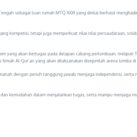
engah sebagai tuan rumah MTQ XXXI yang dinilai berhasil menghadi
ang kompetisi, tetapi juga memperkuat nilai-nilai persaudaraan, sol
ang akan bertugas pada delapan cabang perlombaan, meliputi Tilawah
ulis Ilmiah Al-Qur’an yang akan dilaksanakan disejumlah arena lomba
manah dengan penuh tanggung jawab, menjaga independensi, serta m
, dan kemudahan dalam menjalankan tugas, serta mampu menjaga ma