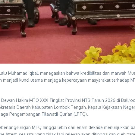
alu Muhamad Iqbal, menegaskan bahwa kredibilitas dan marwah Mus
nilaian menjadi kunci utama menjaga kepercayaan masyarakat terhadap
Dewan Hakim MTQ XXXI Tingkat Provinsi NTB Tahun 2026 di Ballroom
ekretaris Daerah Kabupaten Lombok Tengah, Kepala Kejaksaan Nege
mbaga Pengembangan Tilawatil Qur’an (LPTQ).
berlangsungan MTQ hingga lebih dari enam dekade menunjukkan ba
 the fittest, sesuatu yang tidak lagi relevan akan ditinggalkan oleh