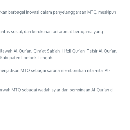
rkan berbagai inovasi dalam penyelenggaraan MTQ, meskipun
idaritas sosial, dan kerukunan antarumat beragama yang
 Al-Qur’an, Qira’at Sab’ah, Hifzil Qur’an, Tafsir Al-Qur’an,
 di Kabupaten Lombok Tengah.
enjadikan MTQ sebagai sarana membumikan nilai-nilai Al-
rwah MTQ sebagai wadah syiar dan pembinaan Al-Qur’an di