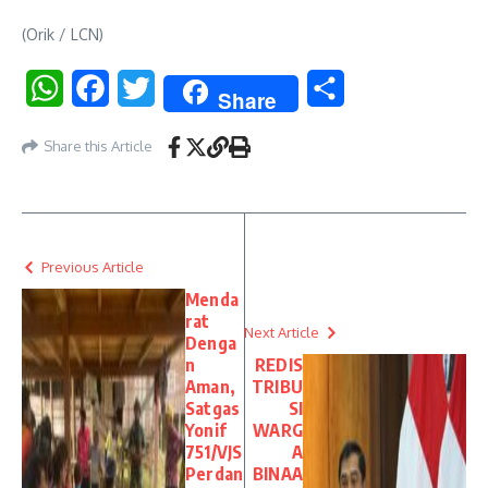
(Orik / LCN)
WhatsApp
Facebook
Twitter
Share
Share
Share this Article
Previous Article
Menda
rat
Next Article
Denga
n
REDIS
Aman,
TRIBU
Satgas
SI
Yonif
WARG
751/VJS
A
Perdan
BINAA