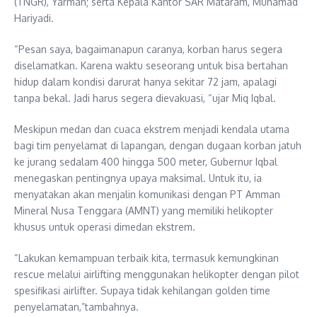
(TNGR), Yarman; serta Kepala Kantor SAR Mataram, Muhamad
Hariyadi.
“Pesan saya, bagaimanapun caranya, korban harus segera
diselamatkan. Karena waktu seseorang untuk bisa bertahan
hidup dalam kondisi darurat hanya sekitar 72 jam, apalagi
tanpa bekal. Jadi harus segera dievakuasi, “ujar Miq Iqbal.
Meskipun medan dan cuaca ekstrem menjadi kendala utama
bagi tim penyelamat di lapangan, dengan dugaan korban jatuh
ke jurang sedalam 400 hingga 500 meter, Gubernur Iqbal
menegaskan pentingnya upaya maksimal. Untuk itu, ia
menyatakan akan menjalin komunikasi dengan PT Amman
Mineral Nusa Tenggara (AMNT) yang memiliki helikopter
khusus untuk operasi dimedan ekstrem.
“Lakukan kemampuan terbaik kita, termasuk kemungkinan
rescue melalui airlifting menggunakan helikopter dengan pilot
spesifikasi airlifter. Supaya tidak kehilangan golden time
penyelamatan,”tambahnya.