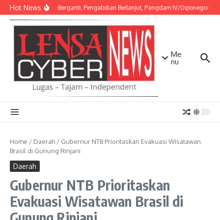
Lewati ke konten
Hot News
Amanah Berganti, Pengabdian Berlanjut, Pangdam IV/Diponegoro Pimp
Me
nu
Home
/
Daerah
/
Gubernur NTB Prioritaskan Evakuasi Wisatawan
Brasil di Gunung Rinjani
Daerah
Gubernur NTB Prioritaskan
Evakuasi Wisatawan Brasil di
Gunung Rinjani