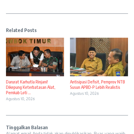
Related Posts
Darurat Karhutla Rinjani!
Antisipasi Defisit, Pemprov NTB
Dikepung Keterbatasan Alat,
Susun APBD-P Lebih Realistis
Pemkab Loti ...
Agustus 10, 2026
Agustus 10, 2026
Tinggalkan Balasan
Alamat email Anda tidak akan dipublikasikan.
Ruas yang wajib