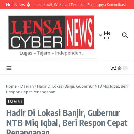
Lewati ke konten
Hot News
Bekali Dansatkowil, Wakasad Tekankan Pentingnya Komunikasi
K
Me
nu
Home
/
Daerah
/
Hadir Di Lokasi Banjir, Gubernur NTB Miq Iqbal, Beri
Respon Cepat Penanganan
Daerah
Hadir Di Lokasi Banjir, Gubernur
NTB Miq Iqbal, Beri Respon Cepat
Penanganan