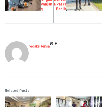
Panjan
a Pasca
g
Banjir
redaksi lensa
Related Posts