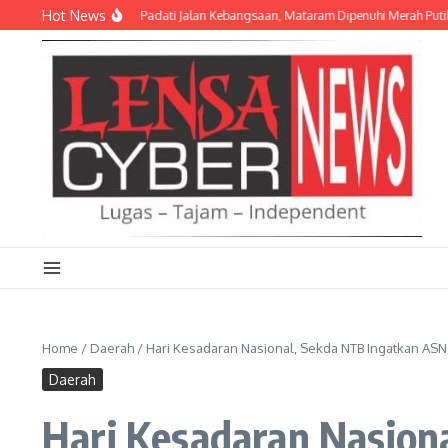
Lewati ke konten
Hot News
 Pelajar hingga TNI Padati Jalan Kebangsaan, Mataram Dipenuhi Merah Putih
B
Home
/
Daerah
/
Hari Kesadaran Nasional, Sekda NTB Ingatkan ASN 
Daerah
Hari Kesadaran Nasion