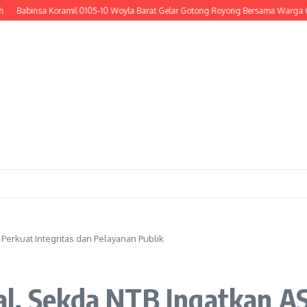
abinsa Koramil 0105-10 Woyla Barat Gelar Gotong Royong Bersama Warga Cor Ba
Perkuat Integritas dan Pelayanan Publik
al, Sekda NTB Ingatkan AS