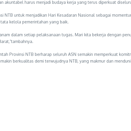
an akuntabel harus menjadi budaya kerja yang terus diperkuat diselu
vinsi NTB untuk menjadikan Hari Kesadaran Nasional sebagai mome
ta kelola pemerintahan yang baik.
anam dalam setiap pelaksanaan tugas. Mari kita bekerja dengan penu
Barat,”tambahnya.
ntah Provinsi NTB berharap seluruh ASN semakin memperkuat komitmen
semakin berkualitas demi terwujudnya NTB, yang makmur dan menduni