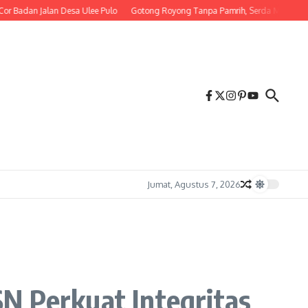
dan Jalan Desa Ulee Pulo
Gotong Royong Tanpa Pamrih, Serda M. Irwandi B
Jumat, Agustus 7, 2026
N Perkuat Integritas