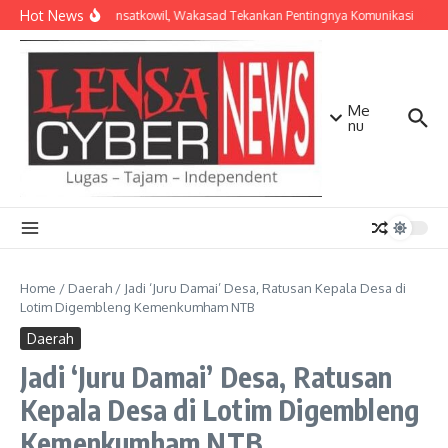
Lewati ke konten
Hot News
Bekali Dansatkowil, Wakasad Tekankan Pentingnya Komunikasi
Kes
Me
nu
Home
/
Daerah
/
Jadi ‘Juru Damai’ Desa, Ratusan Kepala Desa di
Lotim Digembleng Kemenkumham NTB
Daerah
Jadi ‘Juru Damai’ Desa, Ratusan
Kepala Desa di Lotim Digembleng
Kemenkumham NTB