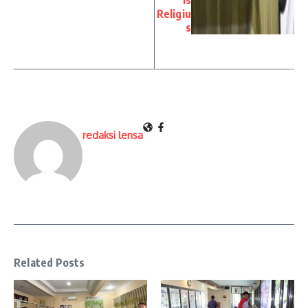
is
Religiu
s
redaksi lensa
Related Posts