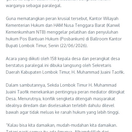
warganya sebagai paralegal.
Guna mematangkan peran krusial tersebut, Kantor Wilayah
Kementerian Hukum dan HAM Nusa Tenggara Barat (Kanwil
Kemenkumham NTB) menggelar pelatihan dan penyuluhan
hukum Pos Bantuan Hukum (Posbankum) di Ballroom Kantor
Bupati Lombok Timur, Senin (22/06/2026).
Acara yang diikuti oleh 158 kepala desa dan perangkat desa
berstatus paralegal ini dibuka langsung oleh Sekretaris
Daerah Kabupaten Lombok Timur, H. Muhammad Juaini Taofik.
Dalam sambutannya, Sekda Lombok Timur H. Muhammad
Juaini Taofik menekankan pentingnya peran mediator ditingkat
Desa. Menurutnya, konflik sengketa ditengah masyarakat
idealnya diredam dan diselesaikan terlebih dahulu dilevel
bawah agar tidak meluas ke ranah hukum yang lebih tinggi.
“Kalau bisa kita damaikan, mudah-mudahan kita damaikan.
Tetapi pasti semua itu ada ilmunya. Alhamdulillah dari