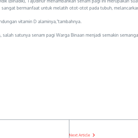
dik (Binadik), Tajudinur menambahkan senam pagi ini merupakan suat
 sangat bermanfaat untuk melatih otot-otot pada tubuh, melancarkan
andungan vitamin D alaminya,”tambahnya.
apas, salah satunya senam pagi Warga Binaan menjadi semakin seman
Next Article