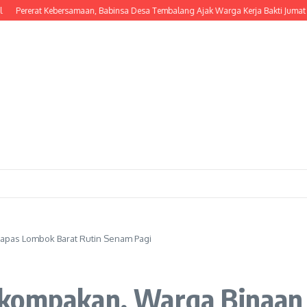
erat Kebersamaan, Babinsa Desa Tembalang Ajak Warga Kerja Bakti Jumat Bersih
apas Lombok Barat Rutin Senam Pagi
ekompakan, Warga Binaan