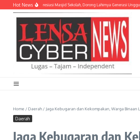
Lewati ke konten
Hot News
mil Purwosari Apresiasi Masjid Sekolah, Dorong Lahirnya Generasi Unggul
Per
Home
/
Daerah
/
Jaga Kebugaran dan Kekompakan, Warga Binaan L
Daerah
Jaga Kebugaran dan K