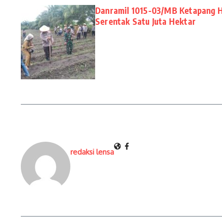
Danramil 1015-03/MB Ketapang H
Serentak Satu Juta Hektar
redaksi lensa