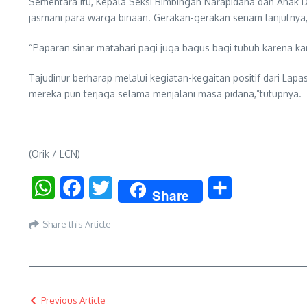
Sementara itu, Kepala Seksi Bimbingan Narapidana dan Anak Di
jasmani para warga binaan. Gerakan-gerakan senam lanjutnya,
“Paparan sinar matahari pagi juga bagus bagi tubuh karena k
Tajudinur berharap melalui kegiatan-kegaitan positif dari L
mereka pun terjaga selama menjalani masa pidana,”tutupnya.
(Orik / LCN)
WhatsApp
Facebook
Twitter
Share
Share
Share this Article
Previous Article