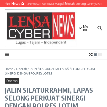
Lewati ke konten
Hot News
Danramil Purwosari Apresiasi Masjid Sekolah, Dorong Lahirnya Genera
Me
nu
Home
/
Daerah
/
JALIN SILATURRAHMI, LAPAS SELONG PERKUAT
SINERGI DENGAN POLRES LOTIM
Daerah
JALIN SILATURRAHMI, LAPAS
SELONG PERKUAT SINERGI
DENGAN POLRES LOTIM