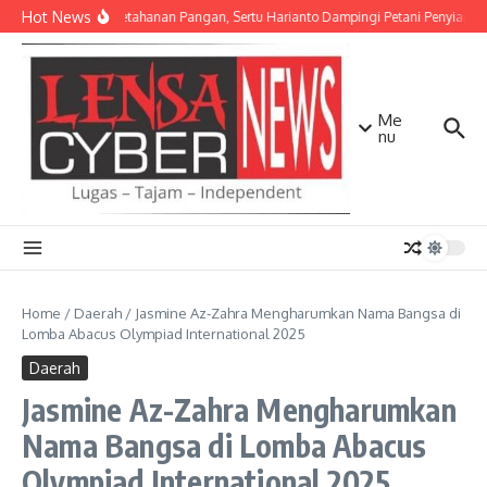
Lewati ke konten
Hot News
Dukung Ketahanan Pangan, Sertu Harianto Dampingi Petani Penyiapan
Me
nu
Home
/
Daerah
/
Jasmine Az-Zahra Mengharumkan Nama Bangsa di
Lomba Abacus Olympiad International 2025
Daerah
Jasmine Az-Zahra Mengharumkan
Nama Bangsa di Lomba Abacus
Olympiad International 2025