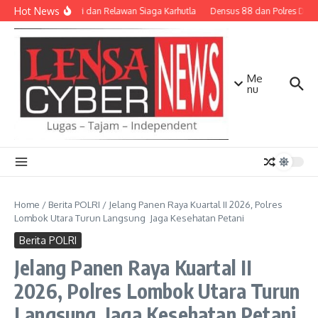
Lewati ke konten
Hot News
TNI-Polri dan Relawan Siaga Karhutla
Densus 88 dan Polres Diliba
Me
nu
Home
/
Berita POLRI
/
Jelang Panen Raya Kuartal II 2026, Polres
Lombok Utara Turun Langsung Jaga Kesehatan Petani
Berita POLRI
Jelang Panen Raya Kuartal II
2026, Polres Lombok Utara Turun
Langsung Jaga Kesehatan Petani