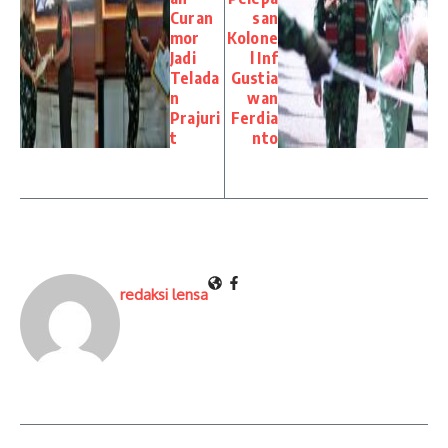
Curan
san
mor
Kolone
Jadi
l Inf
Telada
Gustia
n
wan
Prajuri
Ferdia
t
nto
redaksi lensa