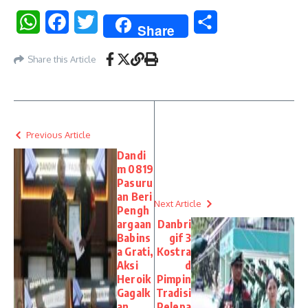
WhatsApp
Facebook
Twitter
Share
Share
Share this Article
Previous Article
Dandi
m 0819
Pasuru
an Beri
Next Article
Pengh
argaan
Danbri
Babins
gif 3
a Grati,
Kostra
Aksi
d
Heroik
Pimpin
Gagalk
Tradisi
an
Pelepa