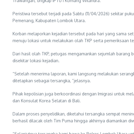
Trawangan,”ungkap IPTU I Komang Wilandra.
Peristiwa tersebut terjadi pada Sabtu (11/04/2026) sekitar pu
Pemenang, Kabupaten Lombok Utara.
Korban melaporkan kejadian tersebut pada hari yang sama set
menuju lokasi untuk melakukan olah TKP serta pemeriksaan te
Dari hasil olah TKP, petugas mengamankan sejumlah barang buk
disekitar lokasi kejadian.
“Setelah menerima laporan, kami langsung melakukan serangkai
ditetapkan sebagai tersangka, “jelasnya.
Pihak kepolisian juga berkoordinasi dengan Imigrasi untuk me
dan Konsulat Korea Selatan di Bali.
Dalam proses penyelidikan, diketahui tersangka sempat mening
berhasil dilacak oleh Tim Puma hingga akhirnya diamankan diwi
“Selanjutnya tersangka kami bawa ke Polres Lombok Utara unt