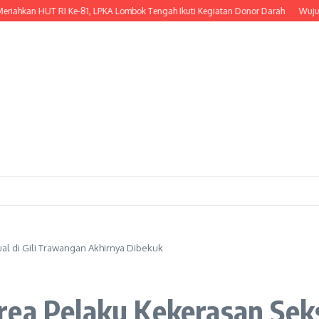
 HUT RI Ke-81, LPKA Lombok Tengah Ikuti Kegiatan Donor Darah
Wujud Kepedu
al di Gili Trawangan Akhirnya Dibekuk
ea Pelaku Kekerasan Seks