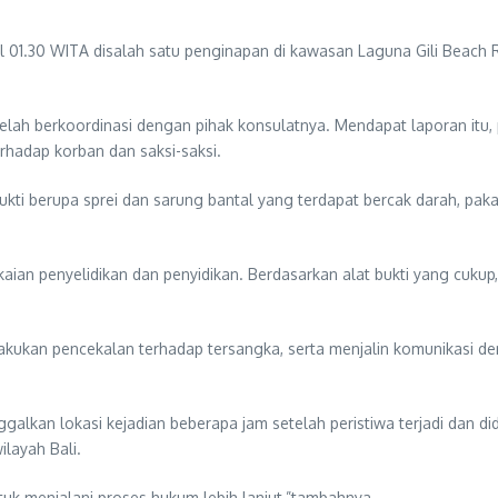
kul 01.30 WITA disalah satu penginapan di kawasan Laguna Gili Beach 
elah berkoordinasi dengan pihak konsulatnya. Mendapat laporan itu
rhadap korban dan saksi-saksi.
ti berupa sprei dan sarung bantal yang terdapat bercak darah, paka
an penyelidikan dan penyidikan. Berdasarkan alat bukti yang cukup, 
lakukan pencekalan terhadap tersangka, serta menjalin komunikasi den
galkan lokasi kejadian beberapa jam setelah peristiwa terjadi dan d
layah Bali.
uk menjalani proses hukum lebih lanjut,”tambahnya.