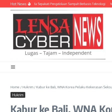
Lewati ke konten
Hot News
dan Empat Pemda Sepakati Pengelolaan Sampah Berbasis Teknologi
Meriahkan
Home
/
Hukrim
/
Kabur ke Bali, WNA Korea Pelaku Kekerasan Seksu
Hukrim
Kabur ke Bali, WNA Kor