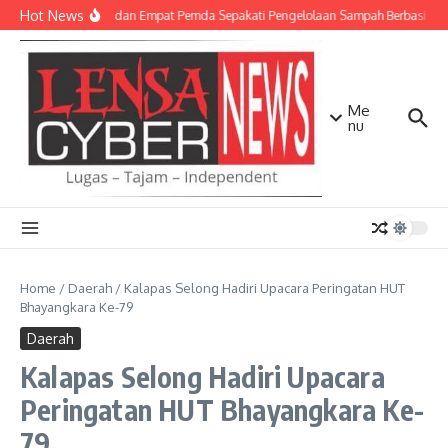
Lewati ke konten
Hot News
TNI AD dan Empat Pemda Sepakati Pengelolaan Sampah Berbasis Te
Me
nu
Home
/
Daerah
/
Kalapas Selong Hadiri Upacara Peringatan HUT
Bhayangkara Ke-79
Daerah
Kalapas Selong Hadiri Upacara
Peringatan HUT Bhayangkara Ke-
79