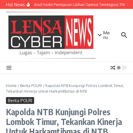
Lewati ke konten
Hot News
Pangkostrad Hadiri Peninjauan Latihan Operasi Terintegrasi TNI 2026
Me
nu
Home
/
Berita POLRI
/
Kapolda NTB Kunjungi Polres Lombok Timur,
Tekankan Kinerja Untuk Harkamtibmas di NTB
Berita POLRI
Kapolda NTB Kunjungi Polres
Lombok Timur, Tekankan Kinerja
Untuk Harkamtibmas di NTB