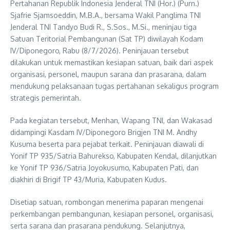
Pertahanan Republik Indonesia Jenderal TNI (Hor.) (Purn.)
Sjafrie Sjamsoeddin, M.B.A., bersama Wakil Panglima TNI
Jenderal TNI Tandyo Budi R., S.Sos., M.Si., meninjau tiga
Satuan Teritorial Pembangunan (Sat TP) diwilayah Kodam
IV/Diponegoro, Rabu (8/7/2026). Peninjauan tersebut
dilakukan untuk memastikan kesiapan satuan, baik dari aspek
organisasi, personel, maupun sarana dan prasarana, dalam
mendukung pelaksanaan tugas pertahanan sekaligus program
strategis pemerintah.
Pada kegiatan tersebut, Menhan, Wapang TNI, dan Wakasad
didampingi Kasdam IV/Diponegoro Brigjen TNI M. Andhy
Kusuma beserta para pejabat terkait. Peninjauan diawali di
Yonif TP 935/Satria Bahurekso, Kabupaten Kendal, dilanjutkan
ke Yonif TP 936/Satria Joyokusumo, Kabupaten Pati, dan
diakhiri di Brigif TP 43/Muria, Kabupaten Kudus.
Disetiap satuan, rombongan menerima paparan mengenai
perkembangan pembangunan, kesiapan personel, organisasi,
serta sarana dan prasarana pendukung. Selanjutnya,