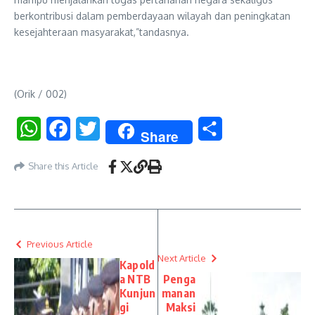
berkontribusi dalam pemberdayaan wilayah dan peningkatan
kesejahteraan masyarakat,”tandasnya.
(Orik / 002)
WhatsApp
Facebook
Twitter
Share
Share
Share this Article
Previous Article
Next Article
Kapold
a NTB
Penga
Kunjun
manan
gi
Maksi