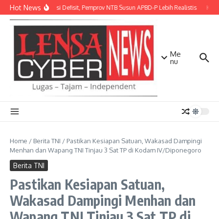
Lewati ke konten
Hot News
Antisipasi Defisit, Pemprov NTB Susun APBD-P Lebih Realistis
Kodi
Me
nu
Home
/
Berita TNI
/
Pastikan Kesiapan Satuan, Wakasad Dampingi
Menhan dan Wapang TNI Tinjau 3 Sat TP di Kodam IV/Diponegoro
Berita TNI
Pastikan Kesiapan Satuan,
Wakasad Dampingi Menhan dan
Wapang TNI Tinjau 3 Sat TP di