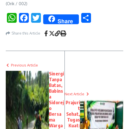
(Orik / 002)
WhatsApp
Facebook
Twitter
Share
Share
Share this Article
Previous Article
Sinergi
Tanpa
Batas,
Babins
Next Article
a
Sidorej
Prajuri
o
t
Bersa
Sehat,
ma
Tugas
Warga
Kuat: