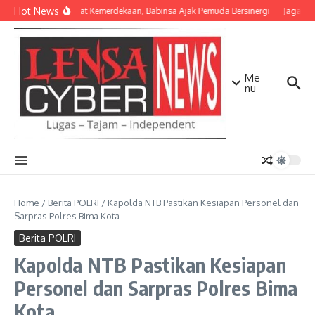
Lewati ke konten
Hot News
Semangat Kemerdekaan, Babinsa Ajak Pemuda Bersinergi
Jaga Mat
Me
nu
Home
/
Berita POLRI
/
Kapolda NTB Pastikan Kesiapan Personel dan
Sarpras Polres Bima Kota
Berita POLRI
Kapolda NTB Pastikan Kesiapan
Personel dan Sarpras Polres Bima
Kota