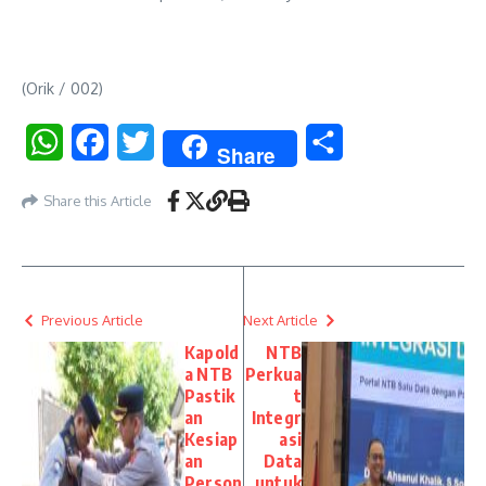
(Orik / 002)
WhatsApp
Facebook
Twitter
Share
Share
Share this Article
Previous Article
Next Article
Kapold
NTB
a NTB
Perkua
Pastik
t
an
Integr
Kesiap
asi
an
Data
Person
untuk