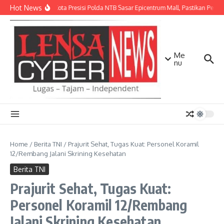
Lewati ke konten
Hot News
Patroli Kota Presisi Polda NTB Sasar Epicentrum Mall, Pastikan Pengu
Me
nu
Home
/
Berita TNI
/
Prajurit Sehat, Tugas Kuat: Personel Koramil
12/Rembang Jalani Skrining Kesehatan
Berita TNI
Prajurit Sehat, Tugas Kuat:
Personel Koramil 12/Rembang
Jalani Skrining Kesehatan