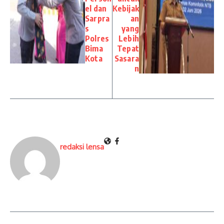
el dan
Kebijak
Sarpra
an
s
yang
Polres
Lebih
Bima
Tepat
Kota
Sasara
n
redaksi lensa