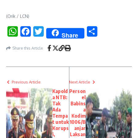
(Orik / LCN)
WhatsApp
Facebook
Twitter
Share
Share
Share this Article
Previous Article
Next Article
Kapold
Person
a NTB:
el
Tak
Babins
Ada
a
Tempa
Kodim
t untuk
1006/B
Korups
anjar
i,
Laksan