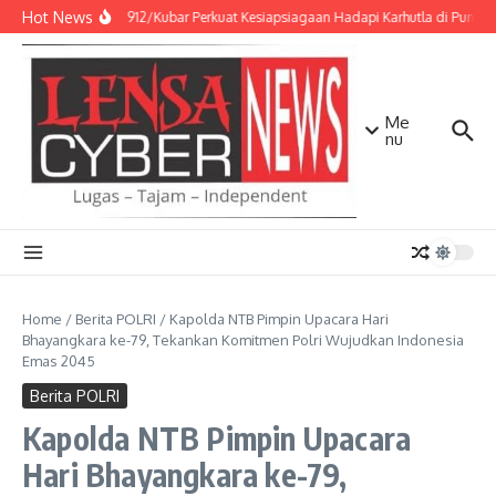
Lewati ke konten
Hot News
Kodim 0912/Kubar Perkuat Kesiapsiagaan Hadapi Karhutla di Punca
Me
nu
Home
/
Berita POLRI
/
Kapolda NTB Pimpin Upacara Hari
Bhayangkara ke-79, Tekankan Komitmen Polri Wujudkan Indonesia
Emas 2045
Berita POLRI
Kapolda NTB Pimpin Upacara
Hari Bhayangkara ke-79,