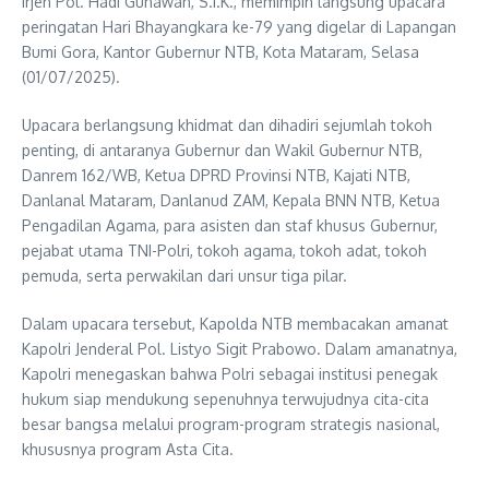
Irjen Pol. Hadi Gunawan, S.I.K., memimpin langsung upacara
peringatan Hari Bhayangkara ke-79 yang digelar di Lapangan
Bumi Gora, Kantor Gubernur NTB, Kota Mataram, Selasa
(01/07/2025).
Upacara berlangsung khidmat dan dihadiri sejumlah tokoh
penting, di antaranya Gubernur dan Wakil Gubernur NTB,
Danrem 162/WB, Ketua DPRD Provinsi NTB, Kajati NTB,
Danlanal Mataram, Danlanud ZAM, Kepala BNN NTB, Ketua
Pengadilan Agama, para asisten dan staf khusus Gubernur,
pejabat utama TNI-Polri, tokoh agama, tokoh adat, tokoh
pemuda, serta perwakilan dari unsur tiga pilar.
Dalam upacara tersebut, Kapolda NTB membacakan amanat
Kapolri Jenderal Pol. Listyo Sigit Prabowo. Dalam amanatnya,
Kapolri menegaskan bahwa Polri sebagai institusi penegak
hukum siap mendukung sepenuhnya terwujudnya cita-cita
besar bangsa melalui program-program strategis nasional,
khususnya program Asta Cita.