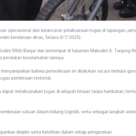
perasional dan kelancaran pelaksanaan tugas di lapangan, perso
disi kendaraan dinas, Selasa (1/7/2025).
k Kodim 1006/Banjar dan bertempat di halaman Makodim Jl. Tanjung R
rta peralatan keselamatan lainnya.
menyampaikan bahwa pemeriksaan ini dilakukan secara berkala gun
ugas pembinaan teritorial.
a dapat melaksanakan tugas di wilayah binaan tanpa hambatan, term
pembinaan satuan dalam bidang logistik, serta sebagai langkah ant
ankan disiplin serta ketelitian dalam setiap pengecekan