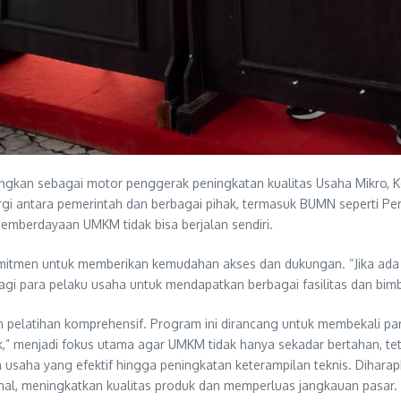
gkan sebagai motor penggerak peningkatan kualitas Usaha Mikro, K
gi antara pemerintah dan berbagai pihak, termasuk BUMN seperti P
pemberdayaan UMKM tidak bisa berjalan sendiri.
omitmen untuk memberikan kemudahan akses dan dukungan. “Jika ad
bagi para pelaku usaha untuk mendapatkan berbagai fasilitas dan b
 pelatihan komprehensif. Program ini dirancang untuk membekali p
ik,” menjadi fokus utama agar UMKM tidak hanya sekadar bertahan, 
n usaha yang efektif hingga peningkatan keterampilan teknis. Dihara
al, meningkatkan kualitas produk dan memperluas jangkauan pasar.