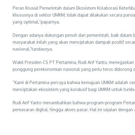
Peran Krusial Pemerintah dalam Ekosistem Kolaborasi Keterl
khususnya di sektor UMKM, tidak dapat dilakukan secara parsial
yang optimal,”paparnya.
Dengan adanya dukungan penuh dari pemerintah, baik dalam be
masyarakat inilah yang akan menciptakan dampak positif seca
nasional,”tandasnya.
Wakil Presiden CS PT Pertamina, Rudi Arif Yanto, menegask
punggung perekonomian nasional yang perlu terus didorong a
“Kami di Pertamina percaya bahwa kemajuan UMKM adalah cermi
menciptakan ekosistem yang kondusif bagi UMKM untuk tumbuh d
Rudi Arif Yanto menambahkan bahwa program-program Pertami
pemasaran digital, hingga akses pasar. Hal ini sejalan deng