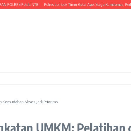
RES Polda NTB
Polres Lombok Timur Gelar Apel Siaga Kamtibmas, Perkuat Ke
n Kemudahan Akses Jadi Prioritas
ingkatan UMKM: Pelatihan