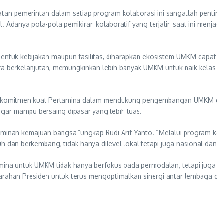
ibatan pemerintah dalam setiap program kolaborasi ini sangatlah p
. Adanya pola-pola pemikiran kolaboratif yang terjalin saat ini menja
ntuk kebijakan maupun fasilitas, diharapkan ekosistem UMKM dapat 
ra berkelanjutan, memungkinkan lebih banyak UMKM untuk naik kelas 
an komitmen kuat Pertamina dalam mendukung pengembangan UMKM d
gar mampu bersaing dipasar yang lebih luas.
nan kemajuan bangsa,”ungkap Rudi Arif Yanto. “Melalui program kem
an berkembang, tidak hanya dilevel lokal tetapi juga nasional dan 
na untuk UMKM tidak hanya berfokus pada permodalan, tetapi juga 
an arahan Presiden untuk terus mengoptimalkan sinergi antar lembaga