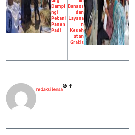
ung
an
Dampi
Bansos
ngi
dan
Petani
Layana
Panen
n
Padi
Keseh
atan
Gratis
redaksi lensa