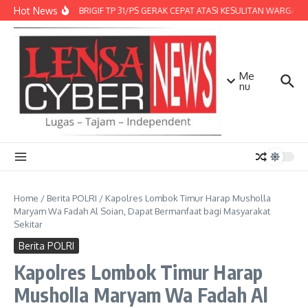
Lewati ke konten
Hot News
DENMA BRIGIF TP 31/PS GERAK CEPAT ATASI KESULITAN WARGA, D
Me
nu
Home
/
Berita POLRI
/
Kapolres Lombok Timur Harap Musholla
Maryam Wa Fadah Al Soian, Dapat Bermanfaat bagi Masyarakat
Sekitar
Berita POLRI
Kapolres Lombok Timur Harap
Musholla Maryam Wa Fadah Al