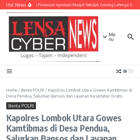
Lewati ke konten
Hot News
Danramil Purwosari Apresiasi Masjid Sekolah, Dorong Lahirnya Gener
Me
nu
Home
/
Berita POLRI
/
Kapolres Lombok Utara Gowes Kamtibmas di
Desa Pendua, Salurkan Bansos dan Layanan Kesehatan Gratis
Berita POLRI
Kapolres Lombok Utara Gowes
Kamtibmas di Desa Pendua,
Salurkan Bansos dan Layanan