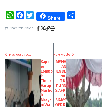
WhatsApp
Facebook
Twitter
Share
Share
Share this Article
Previous Article
Next Article
Kapolr
MENH
es
AN
Lombo
JENDE
k
RAL
Timur
TNI
Harap
PURN
Mushol
SJAFRI
la
E
Marya
SJAMS
m Wa
OEDDI