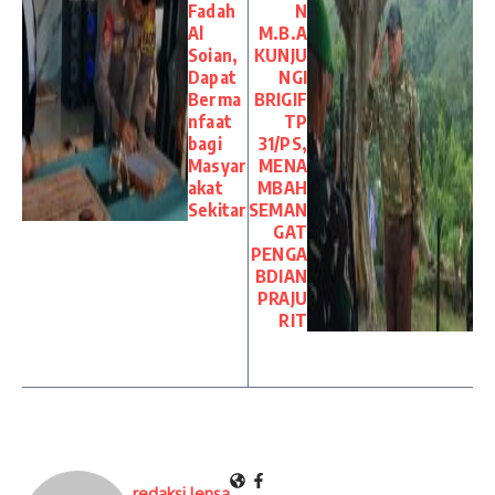
Fadah
N
Al
M.B.A
Soian,
KUNJU
Dapat
NGI
Berma
BRIGIF
nfaat
TP
bagi
31/PS,
Masyar
MENA
akat
MBAH
Sekitar
SEMAN
GAT
PENGA
BDIAN
PRAJU
RIT
redaksi lensa