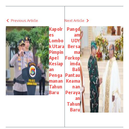
Previous Article
Next Article
Kapolr
Pangd
es
am
Lombo
UDY
k Utara
Bersa
Pimpin
ma
Apel
Forkop
Kesiap
imda
an
Bali
Penga
Pantau
manan
Keama
Tahun
nan
Baru
Peraya
an
Tahun
Baru