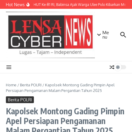
Lewati ke konten
Hot News
Sambut HUT Ke-81 RI, Babinsa Ajak Warga Ulee Pulo Kibarkan Merah 
Me
nu
Home
/
Berita POLRI
/
Kapolsek Montong Gading Pimpin Apel
Persiapan Pengamanan Malam Pergantian Tahun 2025
Berita POLRI
Kapolsek Montong Gading Pimpin
Apel Persiapan Pengamanan
Malam Pergantian Tahun 2025