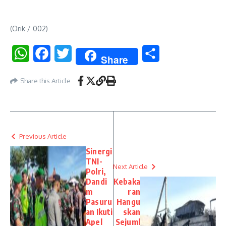
(Orik / 002)
WhatsApp
Facebook
Twitter
Share
Share
Share this Article
Previous Article
Sinergi
TNI-
Next Article
Polri,
Dandi
Kebaka
m
ran
Pasuru
Hangu
an Ikuti
skan
Apel
Sejuml