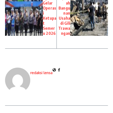
Gelar
ah
Operas
Bangu
i
nan
Ketupa
Usaha
t
di Gili
Semer
Trawa
u 2026
ngan
redaksi lensa