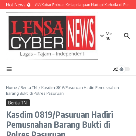
Lewati ke konten
Hot News
Kodim 0912/Kubar Perkuat Kesiapsiagaan Hadapi Karhutla di Punca
Me
nu
Home
/
Berita TNI
/
Kasdim 0819/Pasuruan Hadiri Pemusnahan
Barang Bukti di Polres Pasuruan
Berita TNI
Kasdim 0819/Pasuruan Hadiri
Pemusnahan Barang Bukti di
Polres Pasuruan