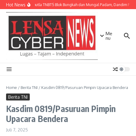
Lewati ke konten
Hot News
Api Karhutla TNBTS Blok Bungkah dan Mungal Padam, Dandim Pasuru
Me
nu
Home
/
Berita TNI
/
Kasdim 0819/Pasuruan Pimpin Upacara Bendera
Berita TNI
Kasdim 0819/Pasuruan Pimpin
Upacara Bendera
Juli 7, 2025