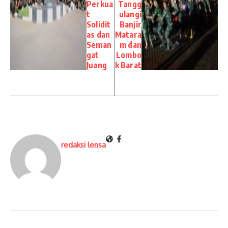
Perkua
Tangg
t
ulangi
Solidit
Banjir
as dan
Matara
Seman
m dan
gat
Lombo
Juang
k Barat
redaksi lensa