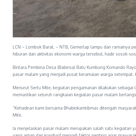
LCN – Lombok Barat, – NTB, Gemerlap lampu dan ramainya p
hiburan dan aktivitas ekonomi warga tersebut, hadir sosok
Bintara Pembina Desa (Babinsa) Batu Kumbung Komando Rayon
pasar malam yang menjadi pusat keramaian warga setempat. Ke
Menurut Sertu Mite, kegiatan pengamanan dilakukan sebagai l
memastikan seluruh rangkaian kegiatan pasar malam berlangs
“Kehadiran kami bersama Bhabinkamtibmas ditengah masyaraka
Mite.
Ia menjelaskan pasar malam merupakan salah satu kegiatan y
yang aman dan kondusif menjadi faktor penting agar masyarak