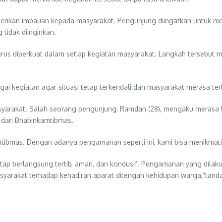
rikan imbauan kepada masyarakat. Pengunjung diingatkan untuk menj
tidak diinginkan.
erus diperkuat dalam setiap kegiatan masyarakat. Langkah tersebut
i kegiatan agar situasi tetap terkendali dan masyarakat merasa ter
asyarakat. Salah seorang pengunjung, Ramdan (28), mengaku merasa
a dan Bhabinkamtibmas.
mtibmas. Dengan adanya pengamanan seperti ini, kami bisa menikma
ap berlangsung tertib, aman, dan kondusif. Pengamanan yang dilaku
yarakat terhadap kehadiran aparat ditengah kehidupan warga,”tand