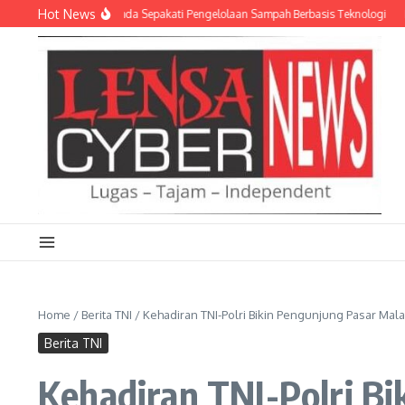
Lewati ke konten
Hot News
AD dan Empat Pemda Sepakati Pengelolaan Sampah Berbasis Teknologi
Meriah
Home
/
Berita TNI
/
Kehadiran TNI-Polri Bikin Pengunjung Pasar Ma
Berita TNI
Kehadiran TNI-Polri B