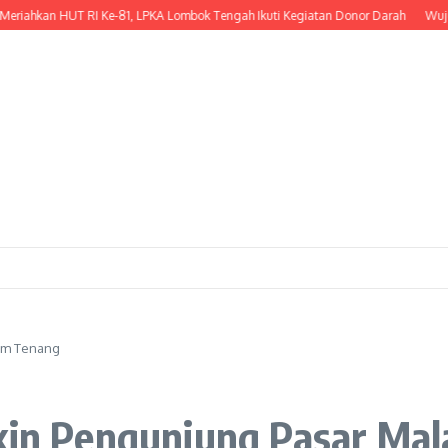
kan HUT RI Ke-81, LPKA Lombok Tengah Ikuti Kegiatan Donor Darah
Wujud Kepe
lam Tenang
ikin Pengunjung Pasar Ma