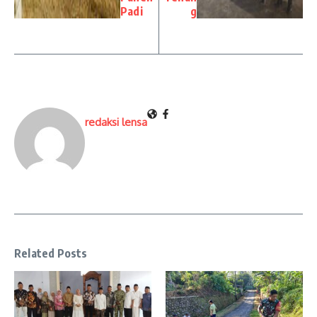
Padi
g
redaksi lensa
Related Posts