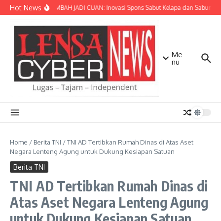
Lewati ke konten
Hot News
SULAP LIMBAH JADI CUAN: Inovasi Spons Sabut Kelapa dan Sabun Cai
Me
nu
Home
/
Berita TNI
/
TNI AD Tertibkan Rumah Dinas di Atas Aset
Negara Lenteng Agung untuk Dukung Kesiapan Satuan
Berita TNI
TNI AD Tertibkan Rumah Dinas di
Atas Aset Negara Lenteng Agung
untuk Dukung Kesiapan Satuan