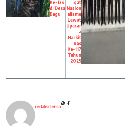
Ke-124
gat
di Desa
Nasion
Bagu
alisme
Lewat
Upacar
a
Harkit
nas
Ke-117
Tahun
2025
redaksi lensa