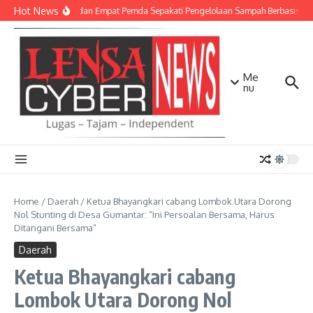
Lewati ke konten
Hot News
TNI AD dan Empat Pemda Sepakati Pengelolaan Sampah Berbasis Tek
Me
nu
Home
/
Daerah
/
Ketua Bhayangkari cabang Lombok Utara Dorong
Nol Stunting di Desa Gumantar: “Ini Persoalan Bersama, Harus
Ditangani Bersama”
Daerah
Ketua Bhayangkari cabang
Lombok Utara Dorong Nol