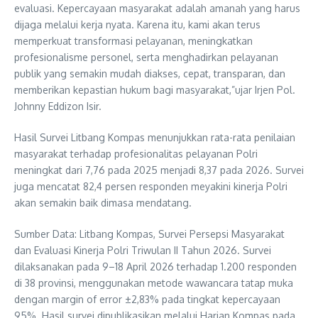
evaluasi. Kepercayaan masyarakat adalah amanah yang harus
dijaga melalui kerja nyata. Karena itu, kami akan terus
memperkuat transformasi pelayanan, meningkatkan
profesionalisme personel, serta menghadirkan pelayanan
publik yang semakin mudah diakses, cepat, transparan, dan
memberikan kepastian hukum bagi masyarakat,”ujar Irjen Pol.
Johnny Eddizon Isir.
Hasil Survei Litbang Kompas menunjukkan rata-rata penilaian
masyarakat terhadap profesionalitas pelayanan Polri
meningkat dari 7,76 pada 2025 menjadi 8,37 pada 2026. Survei
juga mencatat 82,4 persen responden meyakini kinerja Polri
akan semakin baik dimasa mendatang.
Sumber Data: Litbang Kompas, Survei Persepsi Masyarakat
dan Evaluasi Kinerja Polri Triwulan II Tahun 2026. Survei
dilaksanakan pada 9–18 April 2026 terhadap 1.200 responden
di 38 provinsi, menggunakan metode wawancara tatap muka
dengan margin of error ±2,83% pada tingkat kepercayaan
95%. Hasil survei dipublikasikan melalui Harian Kompas pada