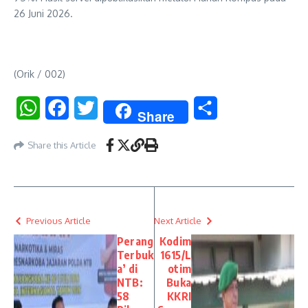
26 Juni 2026.
(Orik / 002)
WhatsApp
Facebook
Twitter
Share
Share
Share this Article
Previous Article
Next Article
Perang
Kodim
Terbuk
1615/L
a’ di
otim
NTB:
Buka
58
KKRI