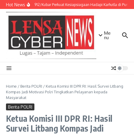
Lewati ke konten
Hot News
Kodim 0912/Kubar Perkuat Kesiapsiagaan Hadapi Karhutla di Punca
Me
nu
Home
/
Berita POLRI
/
Ketua Komisi III DPR RI: Hasil Survei Litbang
Kompas Jadi Motivasi Polri Tingkatkan Pelayanan kepada
Masyarakat
Berita POLRI
Ketua Komisi III DPR RI: Hasil
Survei Litbang Kompas Jadi