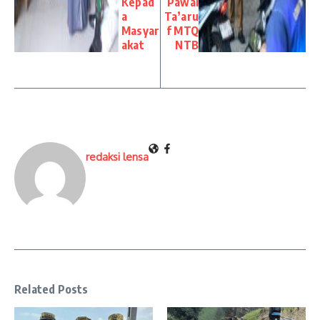
Kepad
Pawai
a
Ta’aru
Masyar
f MTQ
akat
NTB
redaksi lensa
Related Posts