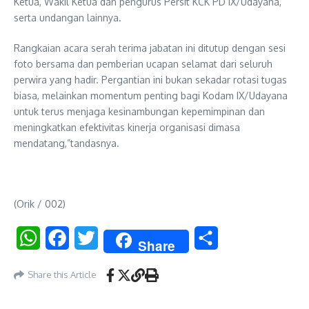
Ketua, Wakil Ketua dan pengurus Persit KCK PD IX/Udayana,
serta undangan lainnya.
Rangkaian acara serah terima jabatan ini ditutup dengan sesi
foto bersama dan pemberian ucapan selamat dari seluruh
perwira yang hadir. Pergantian ini bukan sekadar rotasi tugas
biasa, melainkan momentum penting bagi Kodam IX/Udayana
untuk terus menjaga kesinambungan kepemimpinan dan
meningkatkan efektivitas kinerja organisasi dimasa
mendatang,”tandasnya.
(Orik / 002)
WhatsApp
Facebook
Twitter
Share
Share
Share this Article