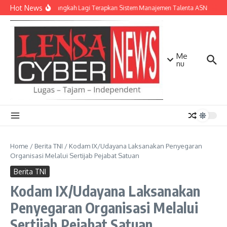
Lewati ke konten
Hot News
NTB Selangkah Lagi Terapkan Sistem Manajemen Talenta ASN
Kapo
Me
nu
Home
/
Berita TNI
/
Kodam IX/Udayana Laksanakan Penyegaran
Organisasi Melalui Sertijab Pejabat Satuan
Berita TNI
Kodam IX/Udayana Laksanakan
Penyegaran Organisasi Melalui
Sertijab Pejabat Satuan