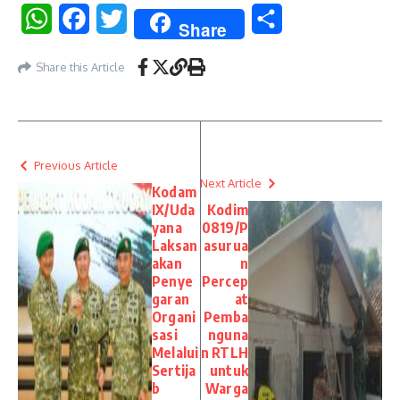
WhatsApp
Facebook
Twitter
Share
Share
Share this Article
Previous Article
Next Article
Kodam
IX/Uda
Kodim
yana
0819/P
Laksan
asurua
akan
n
Penye
Percep
garan
at
Organi
Pemba
sasi
nguna
Melalui
n RTLH
Sertija
untuk
b
Warga