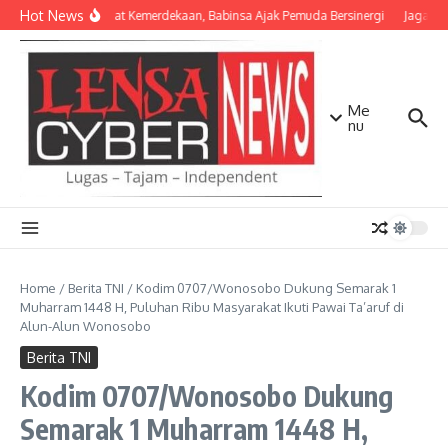
Lewati ke konten
Hot News
Semangat Kemerdekaan, Babinsa Ajak Pemuda Bersinergi
Jaga Mat
Me
nu
Home
/
Berita TNI
/
Kodim 0707/Wonosobo Dukung Semarak 1
Muharram 1448 H, Puluhan Ribu Masyarakat Ikuti Pawai Ta’aruf di
Alun-Alun Wonosobo
Berita TNI
Kodim 0707/Wonosobo Dukung
Semarak 1 Muharram 1448 H,