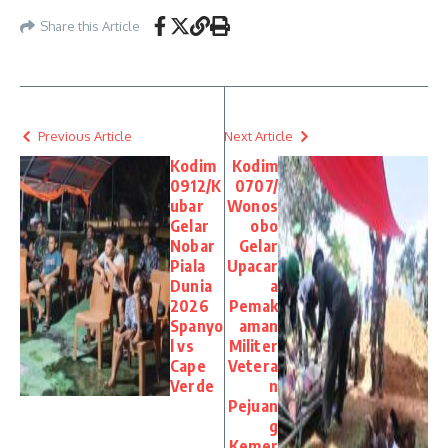
Share this Article
Previous Article
Next Article
Kodim
Kodim
0912/K
0707/
ubar
Wonos
Gelar
obo
Nobar
Gelar
Piala
Upacar
Dunia
a
2026
Pemak
Spanyo
aman
l vs
Militer
Cape
Vetera
Verde
n
Pejuan
g
Kemer