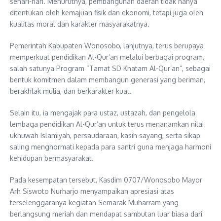
sehari-hari. Menurutnya, pembangunan daerah tidak hanya
ditentukan oleh kemajuan fisik dan ekonomi, tetapi juga oleh
kualitas moral dan karakter masyarakatnya.
Pemerintah Kabupaten Wonosobo, lanjutnya, terus berupaya
memperkuat pendidikan Al-Qur’an melalui berbagai program,
salah satunya Program “Tamat SD Khatam Al-Qur’an”, sebagai
bentuk komitmen dalam membangun generasi yang beriman,
berakhlak mulia, dan berkarakter kuat.
Selain itu, ia mengajak para ustaz, ustazah, dan pengelola
lembaga pendidikan Al-Qur’an untuk terus menanamkan nilai
ukhuwah Islamiyah, persaudaraan, kasih sayang, serta sikap
saling menghormati kepada para santri guna menjaga harmoni
kehidupan bermasyarakat.
Pada kesempatan tersebut, Kasdim 0707/Wonosobo Mayor
Arh Siswoto Nurharjo menyampaikan apresiasi atas
terselenggaranya kegiatan Semarak Muharram yang
berlangsung meriah dan mendapat sambutan luar biasa dari