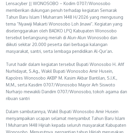
Lensacyber || WONOSOBO – Kodim 0707/Wonosobo
memberikan dukungan penuh terhadap kegiatan Semarak
Tahun Baru Islam 1 Muharram 1448 H/2026 yang mengusung
tema “Nyawiji Makarti Wonosobo Loh Jinawi”. Kegiatan yang
diselenggarakan oleh BADKO LPQ Kabupaten Wonosobo
tersebut berlangsung meriah di Alun-Alun Wonosobo dan
diikuti sekitar 20.000 peserta dari berbagai kalangan
masyarakat, santri, serta lembaga pendidikan Al-Qur’an.
Turut hadir dalam kegiatan tersebut Bupati Wonosobo H. Afif
Nurhidayat, S.Ag., Wakil Bupati Wonosobo Amir Husein,
Kapolres Wonosobo AKBP M. Kasim Akbar Bantilan, S.I.K.,
M.M., serta Kasdim 0707/Wonosobo Mayor Arh Siswoto
Nurharjo mewakili Dandim 0707/Wonosobo, tokoh agama dan
ribuan santri
Dalam sambutannya, Wakil Bupati Wonosobo Amir Husein
menyampaikan ucapan selamat menyambut Tahun Baru Islam
1 Muharram 1448 Hijriah kepada seluruh masyarakat Kabupaten
Wonosobo. Menurutnya, pergantian tahun Hijriah merupakan