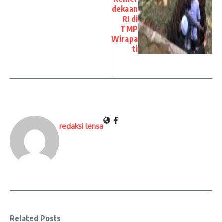
dekaan
RI di
TMP
Wirapa
ti
redaksi lensa
Related Posts