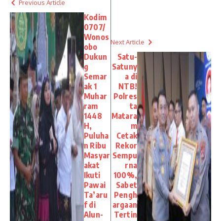
Previous Article
Kodim
0707/
Wonos
Next Article
obo
Dukun
Satu-
g
Satuny
Semar
a di
ak 1
NTB!
Muhar
Polres
ram
ta
1448
Matara
H,
m
Puluha
Cetak
n Ribu
Rekor
Masyar
Sempu
akat
rna
Ikuti
100%,
Pawai
Sabet
Ta’aru
Pengh
f di
argaan
Alun-
Tertin