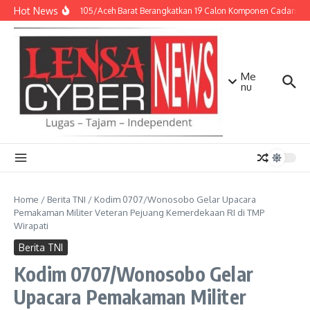
Lewati ke konten
Hot News
Kodim 0105/Aceh Barat Berangkatkan 19 Calon Komponen Cadangan 
Me
nu
Home
/
Berita TNI
/
Kodim 0707/Wonosobo Gelar Upacara
Pemakaman Militer Veteran Pejuang Kemerdekaan RI di TMP
Wirapati
Berita TNI
Kodim 0707/Wonosobo Gelar
Upacara Pemakaman Militer