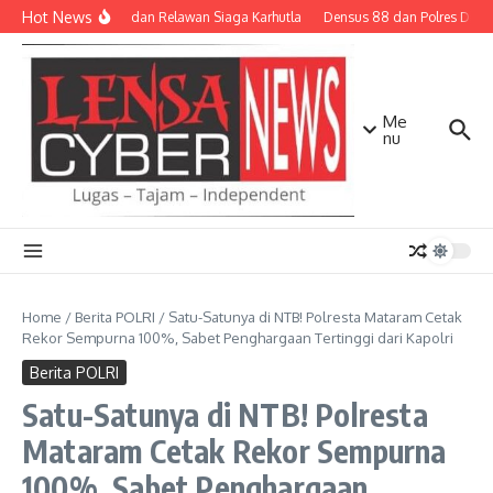
Lewati ke konten
Hot News
TNI-Polri dan Relawan Siaga Karhutla
Densus 88 dan Polres Dilibat
Me
nu
Home
/
Berita POLRI
/
Satu-Satunya di NTB! Polresta Mataram Cetak
Rekor Sempurna 100%, Sabet Penghargaan Tertinggi dari Kapolri
Berita POLRI
Satu-Satunya di NTB! Polresta
Mataram Cetak Rekor Sempurna
100%, Sabet Penghargaan