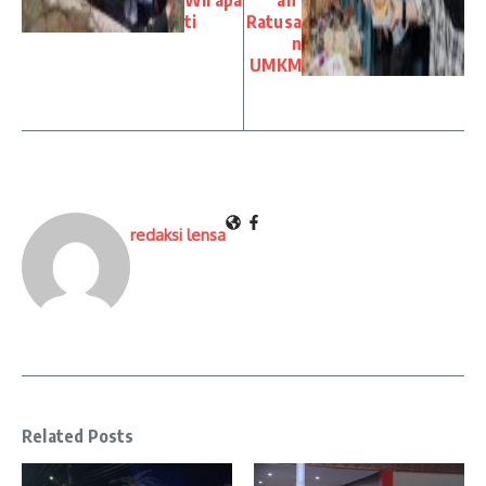
ti
Ratusa
n
UMKM
redaksi lensa
Related Posts