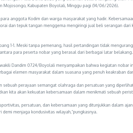
n Mojosongo, Kabupaten Boyolali, Minggu pagi (14/06/2026).
e para anggota Kodim dan warga masyarakat yang hadir. Kebersamaan
sorai dan tepuk tangan menggema mengiringi jual beli serangan dar
bang 1-1. Meski tanpa pemenang, hasil pertandingan tidak mengurang
tara para peserta nobar yang berasal dari berbagai latar belakang.
ewakili Dandim 0724/Boyolali menyampaikan bahwa kegiatan nobar in
erbagai elemen masyarakat dalam suasana yang penuh keakraban da
n sebuah perayaan semangat olahraga dan persatuan yang diperlihat
an kita akan kekuatan kebersamaan dalam menikmati sebuah peristi
sportivitas, persatuan, dan kebersamaan yang ditunjukkan dalam ajan
i demi menjaga kondusivitas wilayah,”pungkasnya.