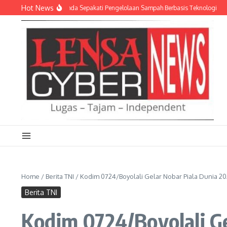
Lewati ke konten
Hot News
D dan Empat Pemda Sepakati Pengelolaan Sampah Berbasis Teknologi
Meriahk
Home
/
Berita TNI
/
Kodim 0724/Boyolali Gelar Nobar Piala Dunia
Berita TNI
Kodim 0724/Boyolali G