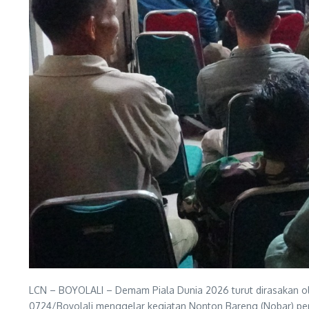
LCN – BOYOLALI – Demam Piala Dunia 2026 turut dirasakan ole
0724/Boyolali menggelar kegiatan Nonton Bareng (Nobar) per