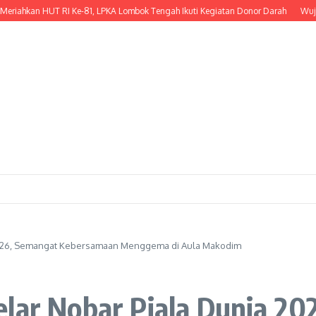
an HUT RI Ke-81, LPKA Lombok Tengah Ikuti Kegiatan Donor Darah
Wujud Kepe
 2026, Semangat Kebersamaan Menggema di Aula Makodim
elar Nobar Piala Dunia 2