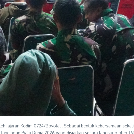
h jajaran Kodim 0724/Boyolali. Sebagai bentuk kebersamaan sekalig
tandingan Piala Dunia 2026 yang disiarkan secara langsung oleh TVR