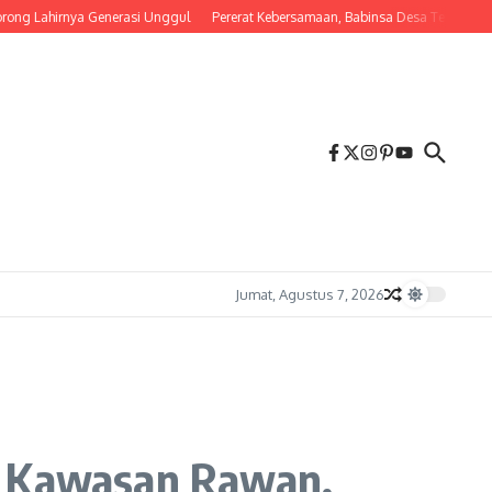
hirnya Generasi Unggul
Pererat Kebersamaan, Babinsa Desa Tembalang Ajak War
Jumat, Agustus 7, 2026
n Kawasan Rawan,