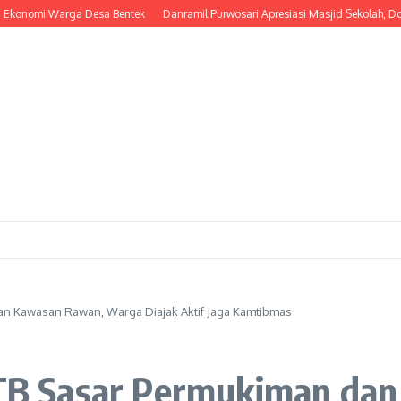
i Warga Desa Bentek
Danramil Purwosari Apresiasi Masjid Sekolah, Dorong La
dan Kawasan Rawan, Warga Diajak Aktif Jaga Kamtibmas
 NTB Sasar Permukiman da