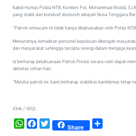
Kabid Humas Polda NTB, Kombes Pol. Mohammad Kholid, S.I.K.
yang stabil dan kondusif diseluruh wilayah Nusa Tenggara Bar
“Patroli semacam ini tidak hanya dilaksanakan oleh Polda NTB, 
Menurutnya, kehadiran personel kepolisian ditengah masyaraka
dan masyarakat sehingga tercipta sinergi dalam menjaga kea
Ia berharap pelaksanaan Patroli Presisi secara rutin dapat
aktivitas sehari-hari.
“Melalui patroli ini, kami berharap stabilitas kamtibmas tet
(Orik / 002)
WhatsApp
Facebook
Twitter
Share
Share