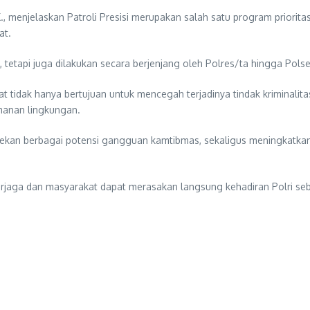
, menjelaskan Patroli Presisi merupakan salah satu program priori
at.
tetapi juga dilakukan secara berjenjang oleh Polres/ta hingga Polsek
t tidak hanya bertujuan untuk mencegah terjadinya tindak kriminalit
manan lingkungan.
 menekan berbagai potensi gangguan kamtibmas, sekaligus meningkat
ap terjaga dan masyarakat dapat merasakan langsung kehadiran Polri 