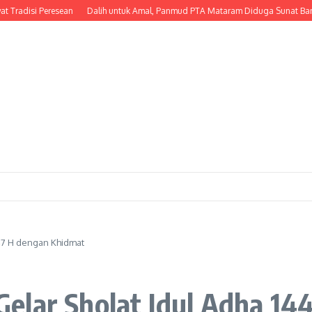
si Peresean
Dalih untuk Amal, Panmud PTA Mataram Diduga Sunat Bantuan PI
47 H dengan Khidmat
elar Sholat Idul Adha 14