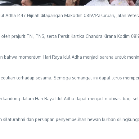
l Adha 1447 Hijriah dilapangan Makodim 0819/Pasuruan, Jalan Vete
oleh prajurit TNI, PNS, serta Persit Kartika Chandra Kirana Kodim 081
bahwa momentum Hari Raya Idul Adha menjadi sarana untuk mening
epedulian terhadap sesama. Semoga semangat ini dapat terus memper
g terkandung dalam Hari Raya Idul Adha dapat menjadi motivasi bagi 
gan silaturahmi dan persiapan penyembelihan hewan kurban dilingku