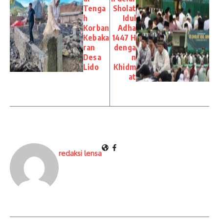
Tenga
Sholat
h
Idul
Korban
Adha
Kebaka
1447 H
ran
denga
Desa
n
Lido
Khidm
at
redaksi lensa