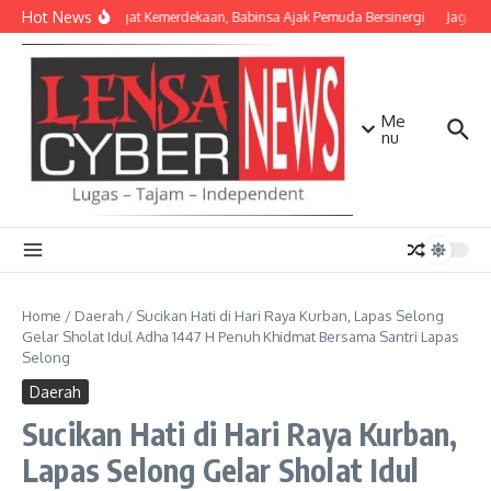
Lewati ke konten
Hot News
Semangat Kemerdekaan, Babinsa Ajak Pemuda Bersinergi
Jaga Ma
Me
nu
Home
/
Daerah
/
Sucikan Hati di Hari Raya Kurban, Lapas Selong
Gelar Sholat Idul Adha 1447 H Penuh Khidmat Bersama Santri Lapas
Selong
Daerah
Sucikan Hati di Hari Raya Kurban,
Lapas Selong Gelar Sholat Idul