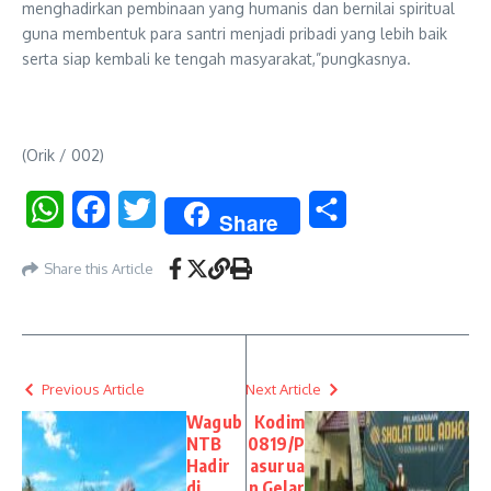
menghadirkan pembinaan yang humanis dan bernilai spiritual
guna membentuk para santri menjadi pribadi yang lebih baik
serta siap kembali ke tengah masyarakat,”pungkasnya.
(Orik / 002)
WhatsApp
Facebook
Twitter
Share
Share
Share this Article
Previous Article
Next Article
Wagub
Kodim
NTB
0819/P
Hadir
asurua
di
n Gelar